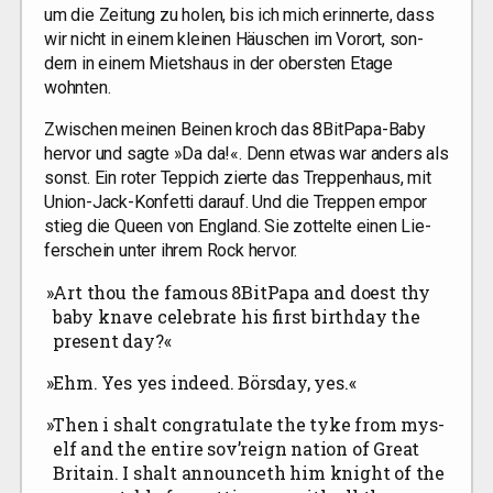
um die Zei­tung zu holen, bis ich mich erin­ner­te, dass
wir nicht in einem klei­nen Häus­chen im Vor­ort, son­
dern in einem Miets­haus in der obers­ten Eta­ge
wohnten.
Zwi­schen mei­nen Bei­nen kroch das 8Bit­Pa­pa-Baby
her­vor und sag­te »Da da!«. Denn etwas war anders als
sonst. Ein roter Tep­pich zier­te das Trep­pen­haus, mit
Uni­on-Jack-Kon­fet­ti dar­auf. Und die Trep­pen empor
stieg die Queen von Eng­land. Sie zot­tel­te einen Lie­
fer­schein unter ihrem Rock hervor.
»
Art thou the famous 8BitPapa and doest thy
baby kna­ve cele­bra­te his first bir­th­day the
pre­sent day?«
»
Ehm. Yes yes inde­ed. Börs­day, yes.«
»
Then i shalt congra­tu­la­te the tyke from mys­
elf and the ent­i­re sov’r­eign nati­on of Gre­at
Bri­tain. I shalt announ­ceth him knight of the