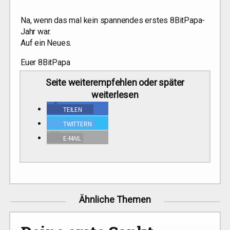
Na, wenn das mal kein span­nen­des ers­tes 8Bit­Pa­pa-
Jahr war.
Auf ein Neues.
Euer 8BitPapa
Sei­te wei­ter­emp­feh­len oder spä­ter
weiterlesen
TEI­LEN
21
TWIT­TERN
E‑MAIL
Ähnliche Themen