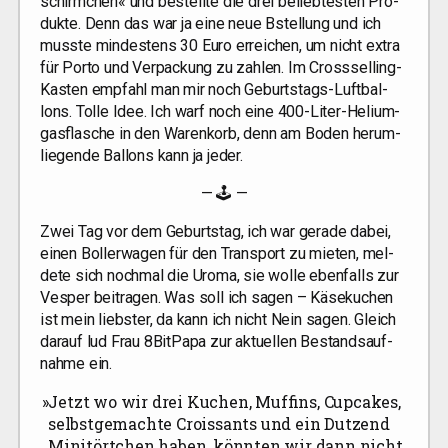
schirm­chen« und bestell­te die drei belieb­tes­ten Pro­
duk­te. Denn das war ja eine neue Bstel­lung und ich
muss­te min­des­tens 30 Euro errei­chen, um nicht extra
für Por­to und Ver­pa­ckung zu zah­len. Im Cross­sel­ling-
Kas­ten emp­fahl man mir noch Geburts­tags-Luft­bal­
lons. Tol­le Idee. Ich warf noch eine 400-Liter-Heli­um­
gas­fla­sche in den Waren­korb, denn am Boden her­um­
lie­gen­de Bal­lons kann ja jeder.
— 🕹 —
Zwei Tag vor dem Geburts­tag, ich war gera­de dabei,
einen Bol­ler­wa­gen für den Trans­port zu mie­ten, mel­
de­te sich noch­mal die Uroma, sie wol­le eben­falls zur
Ves­per bei­tra­gen. Was soll ich sagen – Käse­ku­chen
ist mein liebs­ter, da kann ich nicht Nein sagen. Gleich
dar­auf lud Frau 8BitPapa zur aktu­el­len Bestands­auf­
nah­me ein.
»
Jetzt wo wir drei Kuchen, Muf­fins, Cup­ca­kes,
selbst­ge­mach­te Crois­sants und ein Dut­zend
Mini­tört­chen haben, könn­ten wir dann nicht