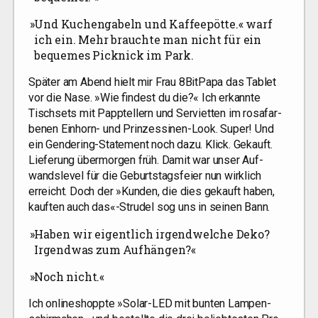
»
Und Kuchen­ga­beln und Kaf­fee­pöt­te.« warf
ich ein. Mehr brauch­te man nicht für ein
beque­mes Pick­nick im Park.
Spä­ter am Abend hielt mir Frau 8BitPapa das Tablet
vor die Nase. »Wie fin­dest du die?« Ich erkann­te
Tisch­sets mit Papp­tel­lern und Ser­vi­et­ten im rosa­far­
be­nen Ein­horn- und Prin­zes­si­nen-Look. Super! Und
ein Gen­de­ring-State­ment noch dazu. Klick. Gekauft.
Lie­fe­rung über­mor­gen früh. Damit war unser Auf­
wands­le­vel für die Geburts­tags­fei­er nun wirk­lich
erreicht. Doch der »Kun­den, die dies gekauft haben,
kauf­ten auch das«-Strudel sog uns in sei­nen Bann.
»
Haben wir eigent­lich irgend­wel­che Deko?
Irgend­was zum Aufhängen?«
»
Noch nicht.«
Ich online­shopp­te »Solar-LED mit bun­ten Lam­pen­