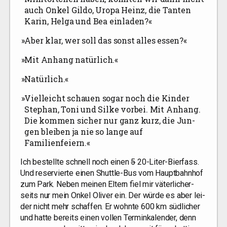
auch Onkel Gil­do, Uropa Heinz, die Tan­ten
Karin, Hel­ga und Bea einladen?«
»
Aber klar, wer soll das sonst alles essen?«
»
Mit Anhang natürlich.«
»
Natür­lich.«
»
Viel­leicht schau­en sogar noch die Kin­der
Ste­phan, Toni und Sil­ke vor­bei. Mit Anhang.
Die kom­men sicher nur ganz kurz, die Jun­
gen blei­ben ja nie so lan­ge auf
Familienfeiern.«
Ich bestell­te schnell noch einen
5
20-Liter-Bier­fass.
Und reser­vier­te einen Shut­tle-Bus vom Haupt­bahn­hof
zum Park. Neben mei­nen Eltern fiel mir väter­li­cher­
seits nur mein Onkel Oli­ver ein. Der wür­de es aber lei­
der nicht mehr schaf­fen. Er wohn­te 600 km süd­li­cher
und hat­te bereits einen vol­len Ter­min­ka­len­der, denn