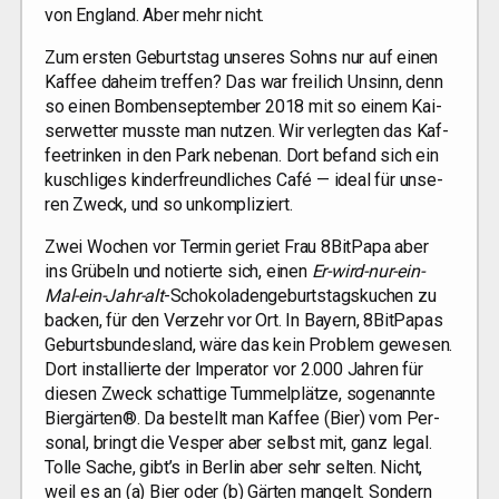
von Eng­land. Aber mehr nicht.
Zum ers­ten Geburts­tag unse­res Sohns nur auf einen
Kaf­fee daheim tref­fen? Das war frei­lich Unsinn, denn
so einen Bom­ben­sep­tem­ber 2018 mit so einem Kai­
ser­wet­ter muss­te man nut­zen. Wir ver­leg­ten das Kaf­
fee­trin­ken in den Park neben­an. Dort befand sich ein
kusch­li­ges kin­der­freund­li­ches Café — ide­al für unse­
ren Zweck, und so unkompliziert.
Zwei Wochen vor Ter­min geriet Frau 8BitPapa aber
ins Grü­beln und notier­te sich, einen
Er-wird-nur-ein-
Mal-ein-Jahr-alt
-Scho­ko­la­den­ge­burts­tags­ku­chen zu
backen, für den Ver­zehr vor Ort. In Bay­ern, 8BitPapas
Geburts­bun­des­land, wäre das kein Pro­blem gewe­sen.
Dort instal­lier­te der Impe­ra­tor vor 2.000 Jah­ren für
die­sen Zweck schat­ti­ge Tum­mel­plät­ze, soge­nann­te
Bier­gär­ten®. Da bestellt man Kaf­fee (Bier) vom Per­
so­nal, bringt die Ves­per aber selbst mit, ganz legal.
Tol­le Sache, gibt’s in Ber­lin aber sehr sel­ten. Nicht,
weil es an (a) Bier oder (b) Gär­ten man­gelt. Son­dern