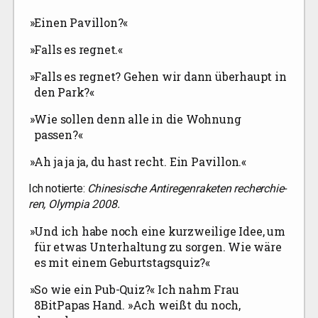
»
Einen Pavil­lon?«
»
Falls es regnet.«
»
Falls es reg­net? Gehen wir dann über­haupt in
den Park?«
»
Wie sol­len denn alle in die Woh­nung
passen?«
»
Ah ja ja ja, du hast recht. Ein Pavillon.«
Ich notier­te:
Chi­ne­si­sche Anti­re­gen­ra­ke­ten recher­chie­
ren, Olym­pia 2008.
»
Und ich habe noch eine kurz­wei­li­ge Idee, um
für etwas Unter­hal­tung zu sor­gen. Wie wäre
es mit einem Geburtstagsquiz?«
»
So wie ein Pub-Quiz?« Ich nahm Frau
8BitPapas Hand. »Ach weißt du noch,