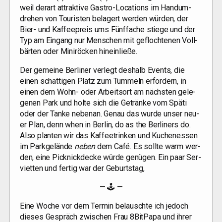
weil der­art attrak­ti­ve Gas­tro-Loca­ti­ons im Hand­um­
dre­hen von Tou­ris­ten bela­gert wer­den wür­den, der
Bier- und Kaf­fee­preis ums Fünf­fa­che stie­ge und der
Typ am Ein­gang nur Men­schen mit gefloch­te­nen Voll­
bär­ten oder Mini­rö­cken hineinließe.
Der gemei­ne Ber­li­ner ver­legt des­halb Events, die
einen schat­ti­gen Platz zum Tum­meln erfor­dern, in
einen dem Wohn- oder Arbeits­ort am nächs­ten gele­
ge­nen Park und hol­te sich die Geträn­ke vom Spä­ti
oder der Tan­ke neben­an. Genau das wur­de unser neu­
er Plan, denn when in Ber­lin, do as the Ber­li­ners do.
Also plan­ten wir das Kaf­fee­trin­ken und Kuchen­es­sen
im Park­ge­län­de
neben
dem Café. Es soll­te warm wer­
den, eine Pick­nick­de­cke wür­de genü­gen. Ein paar Ser­
vi­et­ten und fer­tig war der Geburtstag,
— 🕹 —
Eine Woche vor dem Ter­min belausch­te ich jedoch
die­ses Gespräch zwi­schen Frau 8BitPapa und ihrer