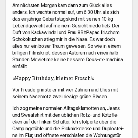
Am nächs­ten Mor­gen kam dann zum Glück alles
anders. Ich wach­te nor­mal auf, um 6:30 Uhr, als sich
das ein­jäh­ri­ge Geburts­tags­kind mit sei­nen 10 kg
Lebend­ge­wicht auf mei­nem Gesicht nie­der­ließ. Der
Duft von Kacka­win­del und Frau 8BitPapas fri­schem
Scho­ko­ku­chen stieg mir in die Nase. Es war doch
alles nur ein böser Traum gewe­sen. So wie in einem
bil­li­gen Film­skript, des­sen Autoren nach ein­ein­halb
Stun­den Movie­time kei­ne bes­se­re Deus-ex-machi­na
einfällt.
»
Hap­py Bir­th­day, klei­ner Frosch!«
Vor Freu­de grins­te er mit vier Zäh­nen und blies mit
sei­nem Nasen­rotz zwei rie­si­ge grü­ne Blasen.
Ich zog mei­ne nor­ma­len All­tags­kla­mot­ten an, Jeans
und Sweat­shirt mit den übli­chen Rotz- und Kotz­fle­
cken auf der lin­ken Schul­ter. Ich stol­per­te über die
Cam­ping­stüh­le und die Pick­nick­de­cke und Duplostei­
ne im Flur, und öff­ne­te ver­schla­fen die Woh­nungs­tür