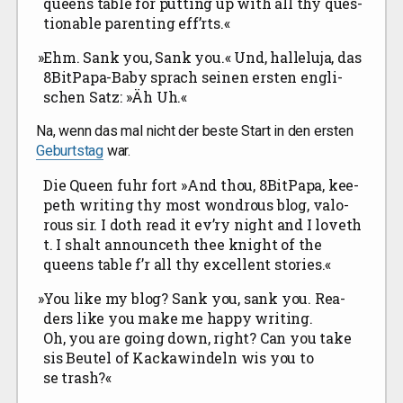
queens table for put­ting up with all thy ques­
tion­ab­le paren­ting eff’rts.«
»
Ehm. Sank you, Sank you.« Und, hal­le­lu­ja, das
8Bit­Pa­pa-Baby sprach sei­nen ers­ten eng­li­
schen Satz: »Äh Uh.«
Na, wenn das mal nicht der bes­te Start in den ers­ten
Geburts­tag
war.
Die Queen fuhr fort »And thou, 8BitPapa, kee­
peth wri­ting thy most wond­rous blog, valo­
rous sir. I doth read it ev’ry night and I love­th
t. I shalt announ­ceth thee knight of the
queens table f’r all thy excel­lent stories.«
»
You like my blog? Sank you, sank you. Rea­
ders like you make me hap­py wri­ting.
Oh, you are going down, right? Can you take
sis Beu­tel of Kacka­win­deln wis you to
se trash?«