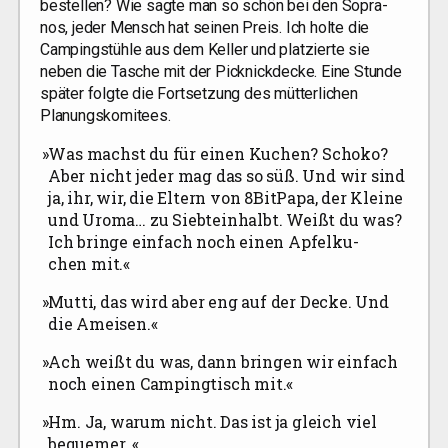
bestel­len? Wie sag­te man so schön bei den Sopra­
nos, jeder Mensch hat sei­nen Preis. Ich hol­te die
Cam­ping­stüh­le aus dem Kel­ler und plat­zier­te sie
neben die Tasche mit der Pick­nick­de­cke. Eine Stun­de
spä­ter folg­te die Fort­set­zung des müt­ter­li­chen
Planungskomitees.
»
Was machst du für einen Kuchen? Scho­ko?
Aber nicht jeder mag das so süß. Und wir sind
ja, ihr, wir, die Eltern von 8BitPapa, der Klei­ne
und Uroma… zu Sieb­tein­halbt. Weißt du was?
Ich brin­ge ein­fach noch einen Apfel­ku­
chen mit.«
»
Mut­ti, das wird aber eng auf der Decke. Und
die Ameisen.«
»
Ach weißt du was, dann brin­gen wir ein­fach
noch einen Cam­ping­tisch mit.«
»
Hm. Ja, war­um nicht. Das ist ja gleich viel
bequemer. «