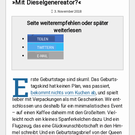
»Mit Dieselgenereator?«
3. November 2018
Sei­te wei­ter­emp­feh­len oder spä­ter
weiterlesen
TEI­LEN
21
TWIT­TERN
E‑MAIL
E
rs­te Geburts­ta­ge sind skur­ril. Das Geburts­
tags­kind hat kei­nen Plan, was pas­siert,
bekommt nichts vom Kuchen ab
, und spielt
lie­ber mit Ver­pa­ckun­gen als mit Geschen­ken. Wir ent­
schlos­sen uns des­halb für ein mini­ma­lis­ti­sches Event
– auf einen Kaf­fee daheim mit den Groß­el­tern. Viel­
leicht noch ein klei­nes Span­fer­kel­chen dazu. Und ein
Flug­zeug, das eine Glück­wunsch­bot­schaft in den Him­
mel schreibt. Und ein Geburts­tags­brief von der Queen