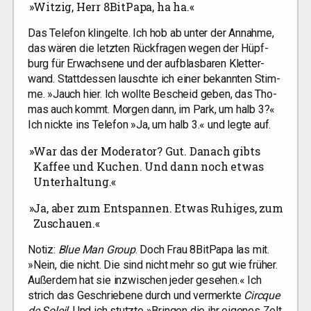
»
Wit­zig, Herr 8BitPapa, ha ha.«
Das Tele­fon klin­gel­te. Ich hob ab unter der Annah­me,
das wären die letz­ten Rück­fra­gen wegen der Hüpf­
burg für Erwach­se­ne und der auf­blas­ba­ren Klet­ter­
wand. Statt­des­sen lausch­te ich einer bekann­ten Stim­
me. »Jauch hier. Ich woll­te Bescheid geben, das Tho­
mas auch kommt. Mor­gen dann, im Park, um halb 3?«
Ich nick­te ins Tele­fon »Ja, um halb 3.« und leg­te auf.
»
War das der Mode­ra­tor? Gut. Danach gibts
Kaf­fee und Kuchen. Und dann noch etwas
Unterhaltung.«
»
Ja, aber zum Ent­span­nen. Etwas Ruhi­ges, zum
Zuschauen.«
Notiz:
Blue Man Group
. Doch Frau 8BitPapa las mit.
»Nein, die nicht. Die sind nicht mehr so gut wie frü­her.
Außer­dem hat sie inzwi­schen jeder gese­hen.« Ich
strich das Geschrie­be­ne durch und ver­merk­te
Circ­que
de Soleil
. Und ich stutz­te »Brin­gen die ihr eige­nes Zelt