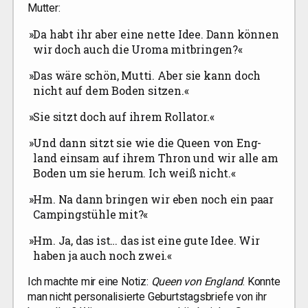
Mutter:
»
Da habt ihr aber eine net­te Idee. Dann kön­nen
wir doch auch die Uroma mitbringen?«
»
Das wäre schön, Mut­ti. Aber sie kann doch
nicht auf dem Boden sitzen.«
»
Sie sitzt doch auf ihrem Rollator.«
»
Und dann sitzt sie wie die Queen von Eng­
land ein­sam auf ihrem Thron und wir alle am
Boden um sie her­um. Ich weiß nicht.«
»
Hm. Na dann brin­gen wir eben noch ein paar
Cam­ping­stüh­le mit?«
»
Hm. Ja, das ist… das ist eine gute Idee. Wir
haben ja auch noch zwei.«
Ich mach­te mir eine Notiz:
Queen von Eng­land
. Konn­te
man nicht per­so­na­li­sier­te Geburts­tags­brie­fe von ihr