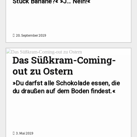
Stück Banane?« »J… Nein!«
20. September 2019
Das Süßkram-Coming-
out zu Ostern
»Du darfst alle Schokolade essen, die
du draußen auf dem Boden findest.«
3. Mai 2019