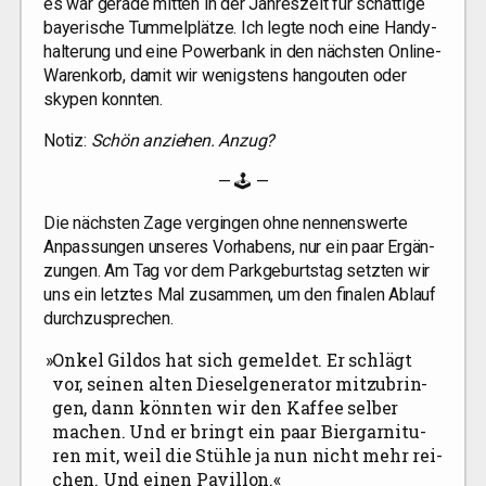
es war gera­de mit­ten in der Jah­res­zeit für schat­ti­ge
baye­ri­sche Tum­mel­plät­ze. Ich leg­te noch eine Han­dy­
hal­te­rung und eine Power­bank in den nächs­ten Online-
Waren­korb, damit wir wenigs­tens han­gou­ten oder
sky­pen konnten.
Notiz:
Schön anzie­hen. Anzug?
— 🕹 —
Die nächs­ten Zage ver­gin­gen ohne nen­nens­wer­te
Anpas­sun­gen unse­res Vor­ha­bens, nur ein paar Ergän­
zun­gen. Am Tag vor dem Park­ge­burts­tag setz­ten wir
uns ein letz­tes Mal zusam­men, um den fina­len Ablauf
durchzusprechen.
»
Onkel Gil­dos hat sich gemel­det. Er schlägt
vor, sei­nen alten Die­sel­ge­ne­ra­tor mit­zu­brin­
gen, dann könn­ten wir den Kaf­fee sel­ber
machen. Und er bringt ein paar Bier­gar­ni­tu­
ren mit, weil die Stüh­le ja nun nicht mehr rei­
chen. Und einen Pavillon.«