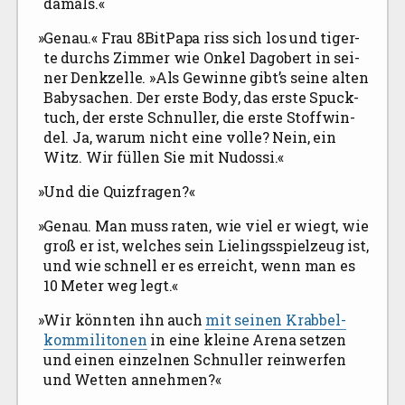
damals.«
»
Genau.« Frau 8BitPapa riss sich los und tiger­
te durchs Zim­mer wie Onkel Dago­bert in sei­
ner Denk­ze­l­le. »Als Gewin­ne gibt’s sei­ne alten
Baby­sa­chen. Der ers­te Body, das ers­te Spuck­
tuch, der ers­te Schnul­ler, die ers­te Stoff­win­
del. Ja, war­um nicht eine vol­le? Nein, ein
Witz. Wir fül­len Sie mit Nudossi.«
»
Und die Quizfragen?«
»
Genau. Man muss raten, wie viel er wiegt, wie
groß er ist, wel­ches sein Lie­lings­spiel­zeug ist,
und wie schnell er es erreicht, wenn man es
10 Meter weg legt.«
»
Wir könn­ten ihn auch
mit sei­nen Krab­bel­
kom­mi­li­to­nen
in eine klei­ne Are­na set­zen
und einen ein­zel­nen Schnul­ler rein­wer­fen
und Wet­ten annehmen?«