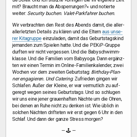
mit? Braucht man da Absper­run­gen?« und notier­te
wei­ter:
Secu­ri­ty buchen. Valet-Park­fah­rer buchen.
Wir ver­brach­ten den Rest des Abends damit, die aller­
al­ler­letz­ten Details zu klä­ren und die Eltern
aus unse­
rer Kita­grup­pe
ein­zu­la­den, damit das Geburts­tags­kind
jeman­den zum Spie­len hat­te. Und die PEKiP-Grup­pe
durf­ten wir nicht ver­ges­sen. Und die Baby­schwimm­
klas­se. Und die Fami­li­en vom Baby­yo­ga. Dann ergänz­
ten wir einen Ter­min im Online-Fami­li­en­ka­len­der, zwei
Wochen vor dem zwei­ten Geburts­tag:
Bir­th­day-Plan­
ner enga­gie­ren. Und Cate­ring
. Zufrie­den gin­gen wir
Schla­fen. Außer der Klei­ne, er war ver­mut­lich zu auf­
ge­regt wegen sei­nes Geburts­tags. Und so schlu­gen
wir uns eine jener grau­en­haf­ten Näch­te um die Ohren,
bei denen an Ruhe nicht zu den­ken ist. Wie üblich in
sol­chen Näch­ten drif­te­ten wir erst gegen 6 Uhr in den
Schlaf. Und dann der gan­ze Stress morgen?
— 🕹 —