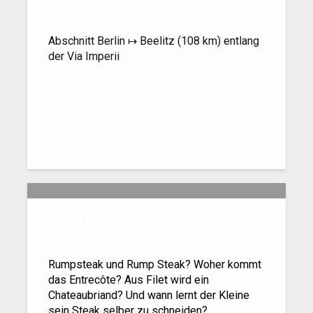
Leipzig (1/​3)
Abschnitt Berlin ↦ Beelitz (108 km) entlang
der Via Imperii
29. September 2020
Ratgeber Steaks: Rib-Eye,
Entrecôte, Filet
Rumpsteak und Rump Steak? Woher kommt
das Entrecôte? Aus Filet wird ein
Chateaubriand? Und wann lernt der Kleine
sein Steak selber zu schneiden?