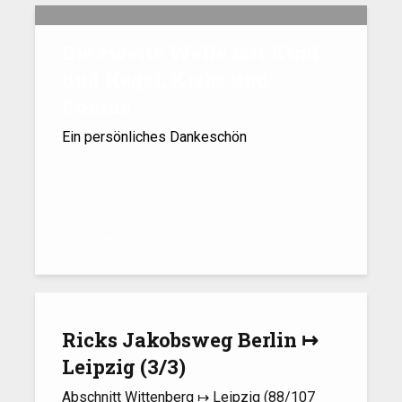
Die zweite Welle mit Kind
und Kegel, Krebs und
Corona
Ein persönliches Dankeschön
9. November 2020
Ricks Jakobsweg Berlin ↦
Leipzig (3/​3)
Abschnitt Wittenberg ↦ Leipzig (88/107