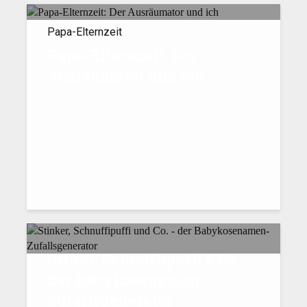
Papa-Elternzeit
Papa-Elternzeit: Der
Ausräumator und ich
13. August 2018
Stinki, Schnuffipuffi
&
Co.,
der Babykosenamen-
Zufallsgenerator