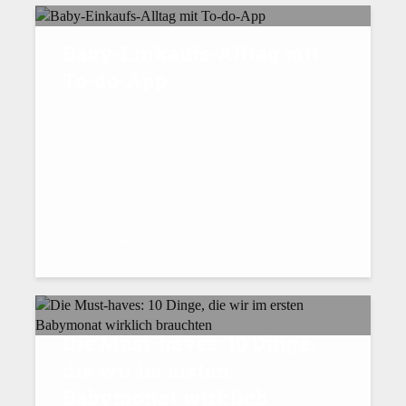
Baby-Einkaufs-Alltag mit
To-do-App
23. Oktober 2017
Die Must-haves: 10 Dinge,
die wir im ersten
Babymonat wirklich