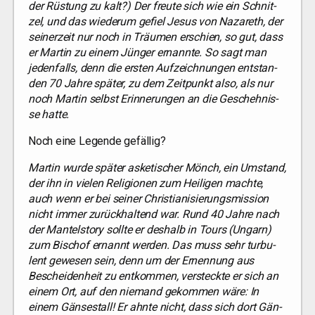
der Rüs­tung zu kalt?) Der freu­te sich wie ein Schnit­
zel, und das wie­der­um gefiel Jesus von Naza­reth, der
sei­ner­zeit nur noch in Träu­men erschien, so gut, dass
er Mar­tin zu einem Jün­ger ernann­te. So sagt man
jeden­falls, denn die ers­ten Auf­zeich­nun­gen ent­stan­
den 70 Jah­re spä­ter, zu dem Zeit­punkt also, als nur
noch Mar­tin selbst Erin­ne­run­gen an die Gescheh­nis­
se hatte.
Noch eine Legen­de gefällig?
Mar­tin wur­de spä­ter aske­ti­scher Mönch, ein Umstand,
der ihn in vie­len Reli­gio­nen zum Hei­li­gen mach­te,
auch wenn er bei sei­ner Chris­tia­ni­sie­rungs­mis­si­on
nicht immer zurück­hal­tend war. Rund 40 Jah­re nach
der Man­tel­sto­ry soll­te er des­halb in Tours (Ungarn)
zum Bischof ernannt wer­den. Das muss sehr tur­bu­
lent gewe­sen sein, denn um der Ernen­nung aus
Beschei­den­heit zu ent­kom­men, ver­steck­te er sich an
einem Ort, auf den nie­mand gekom­men wäre: In
einem Gän­se­stall! Er ahn­te nicht, dass sich dort Gän­