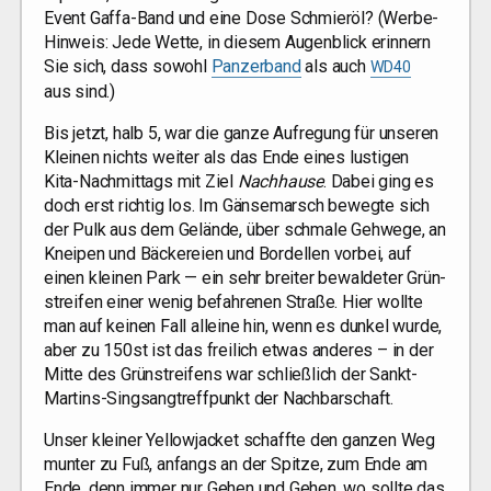
Event Gaf­fa-Band und eine Dose Schmier­öl? (Wer­be-
Hin­weis: Jede Wet­te, in die­sem Augen­blick erin­nern
Sie sich, dass sowohl
Pan­zer­band
als auch
WD40
aus sind.)
Bis jetzt, halb 5, war die gan­ze Auf­re­gung für unse­ren
Klei­nen nichts wei­ter als das Ende eines lus­ti­gen
Kita-Nach­mit­tags mit Ziel
Nach­hau­se
. Dabei ging es
doch erst rich­tig los. Im Gän­se­marsch beweg­te sich
der Pulk aus dem Gelän­de, über schma­le Geh­we­ge, an
Knei­pen und Bäcke­rei­en und Bor­del­len vor­bei, auf
einen klei­nen Park — ein sehr brei­ter bewal­de­ter Grün­
strei­fen einer wenig befah­re­nen Stra­ße. Hier woll­te
man auf kei­nen Fall allei­ne hin, wenn es dun­kel wur­de,
aber zu 150st ist das frei­lich etwas ande­res – in der
Mit­te des Grün­strei­fens war schließ­lich der Sankt-
Mar­tins-Sing­sang­treff­punkt der Nachbarschaft.
Unser klei­ner Yel­lo­wja­cket schaff­te den gan­zen Weg
mun­ter zu Fuß, anfangs an der Spit­ze, zum Ende am
Ende, denn immer nur Gehen und Gehen, wo soll­te das