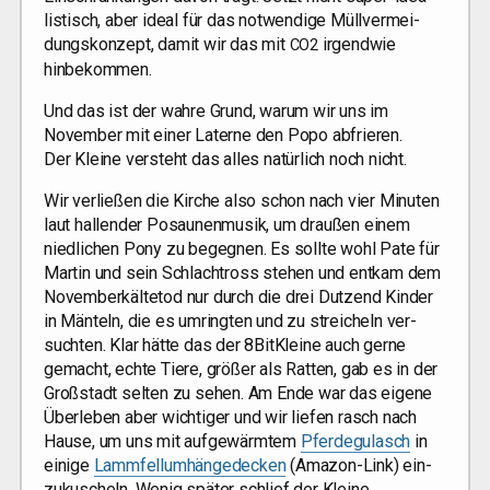
lis­tisch, aber ide­al für das not­wen­di­ge Müll­ver­mei­
dungs­kon­zept, damit wir das mit
irgend­wie
CO2
hinbekommen.
Und das ist der wah­re Grund, war­um wir uns im
Novem­ber mit einer Later­ne den Popo abfrie­ren.
Der Klei­ne ver­steht das alles natür­lich noch nicht.
Wir ver­lie­ßen die Kir­che also schon nach vier Minu­ten
laut hal­len­der Posau­nen­mu­sik, um drau­ßen einem
nied­li­chen Pony zu begeg­nen. Es soll­te wohl Pate für
Mar­tin und sein Schlacht­ross ste­hen und ent­kam dem
Novem­ber­käl­te­tod nur durch die drei Dut­zend Kin­der
in Män­teln, die es umring­ten und zu strei­cheln ver­
such­ten. Klar hät­te das der 8BitKleine auch ger­ne
gemacht, ech­te Tie­re, grö­ßer als Rat­ten, gab es in der
Groß­stadt sel­ten zu sehen. Am Ende war das eige­ne
Über­le­ben aber wich­ti­ger und wir lie­fen rasch nach
Hau­se, um uns mit auf­ge­wärm­tem
Pfer­de­gu­lasch
in
eini­ge
Lamm­fell­um­hän­ge­de­cken
(Ama­zon-Link) ein­
zu­kuscheln. Wenig spä­ter schlief der Klei­ne