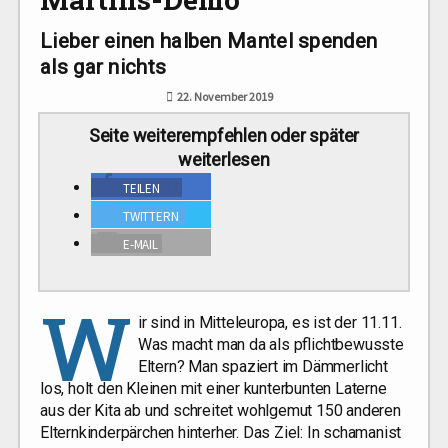
Lieber einen halben Mantel spenden
als gar nichts
22. November 2019
Sei­te wei­ter­emp­feh­len oder spä­ter
weiterlesen
TEI­LEN
14
TWIT­TERN
E‑MAIL
W
ir sind in Mit­tel­eu­ro­pa, es ist der 11.11.
Was macht man da als pflicht­be­wuss­te
Eltern? Man spa­ziert im Däm­mer­licht
los, holt den Klei­nen mit einer kun­ter­bun­ten Later­ne
aus der Kita ab und schrei­tet wohl­ge­mut 150 ande­ren
Eltern­kin­der­pär­chen hin­ter­her. Das Ziel: In scha­ma­nis­t