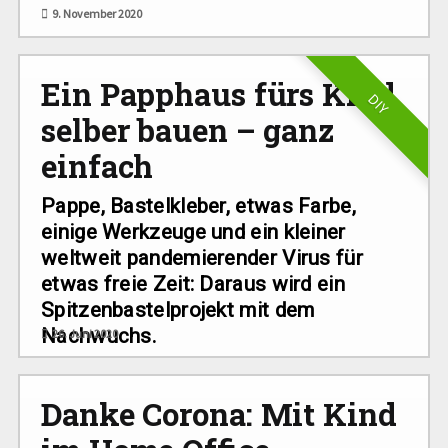
9. November 2020
Ein Papphaus fürs Kind
DIY
selber bauen – ganz
einfach
Pappe, Bastelkleber, etwas Farbe,
einige Werkzeuge und ein kleiner
weltweit pandemierender Virus für
etwas freie Zeit: Daraus wird ein
Spitzenbastelprojekt mit dem
Nachwuchs.
26. Juni 2020
Danke Corona: Mit Kind