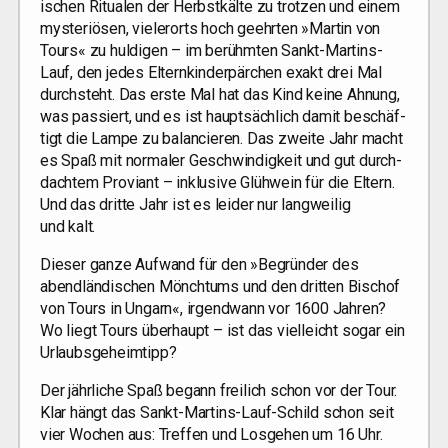
i­schen Ritua­len der Herbst­käl­te zu trot­zen und einem
mys­te­riö­sen, vie­ler­orts hoch geehr­ten »Mar­tin von
Tours« zu hul­di­gen – im berühm­ten Sankt-Mar­tins-
Lauf, den jedes Eltern­kin­der­pär­chen exakt drei Mal
durch­steht. Das ers­te Mal hat das Kind kei­ne Ahnung,
was pas­siert, und es ist haupt­säch­lich damit beschäf­
tigt die Lam­pe zu balan­cie­ren. Das zwei­te Jahr macht
es Spaß mit nor­ma­ler Geschwin­dig­keit und gut durch­
dach­tem Pro­vi­ant – inklu­si­ve Glüh­wein für die Eltern.
Und das drit­te Jahr ist es lei­der nur lang­wei­lig
und kalt.
Die­ser gan­ze Auf­wand für den »Begrün­der des
abend­län­di­schen Mönch­tums und den drit­ten Bischof
von Tours in Ungarn«, irgend­wann vor 1600 Jah­ren?
Wo liegt Tours über­haupt – ist das viel­leicht sogar ein
Urlaubsgeheimtipp?
Der jähr­li­che Spaß begann frei­lich schon vor der Tour.
Klar hängt das Sankt-Mar­tins-Lauf-Schild schon seit
vier Wochen aus: Tref­fen und Los­ge­hen um 16 Uhr.