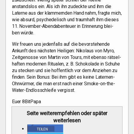
anstands­los ein. Als ich ihn zudeck­te und ihm die
Later­ne aus der klam­mern­den Hand nahm, frag­te mich,
wie absurd, psy­che­de­lisch und traum­haft ihm die­ses
11. Novem­ber-Abend­aben­teu­er in Erin­ne­rung blei­
ben würde.
Wir freu­en uns jeden­falls auf die bevor­ste­hen­de
Ankunft des nächs­ten Hei­li­gen: Niko­laus von Myro,
Zeit­ge­nos­se von Mar­tin von Tours, mit eben­so rät­sel­
haf­ten moder­nen Ritua­len, z. B. Scho­ko­la­de in Schu­he
zu ste­cken und sie hof­fent­lich vor dem Anzie­hen zu
fin­den. Sein Bonus: Bei ihm gibt es kei­ne Later­nen-
Ohr­wür­mer, die man erst nach einer Smo­ke-on-the-
Water-End­los­schlei­fe vergisst.
Euer 8BitPapa
Sei­te wei­ter­emp­feh­len oder spä­ter
weiterlesen
TEI­LEN
14