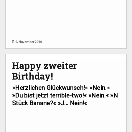
9. November 2019
Happy zweiter
Birthday!
»Herzlichen Glückwunsch!« »Nein.«
»Du bist jetzt terrible-two!« »Nein.« »N
Stück Banane?« »J… Nein!«