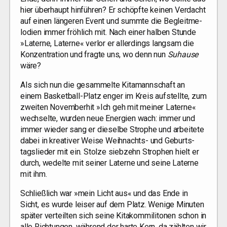
hier über­haupt hin­füh­ren? Er schöpf­te kei­nen Ver­dacht
auf einen län­ge­ren Event und summ­te die Begleit­me­
lo­dien immer fröh­lich mit. Nach einer hal­ben Stun­de
»Later­ne, Later­ne« ver­lor er aller­dings lang­sam die
Kon­zen­tra­ti­on und frag­te uns, wo denn nun
Suhau­se
wäre?
Als sich nun die gesam­mel­te Kitamann­schaft an
einem Bas­ket­ball-Platz enger im Kreis auf­stell­te, zum
zwei­ten Novem­ber­hit »Ich geh mit mei­ner Later­ne«
wech­sel­te, wur­den neue Ener­gien wach: immer und
immer wie­der sang er die­sel­be Stro­phe und arbei­te­te
dabei in krea­ti­ver Wei­se Weih­nachts- und Geburts­
tags­lie­der mit ein. Stol­ze sieb­zehn Stro­phen hielt er
durch, wedel­te mit sei­ner Later­ne und sei­ne Later­ne
mit ihm.
Schließ­lich war »mein Licht aus« und das Ende in
Sicht, es wur­de lei­ser auf dem Platz. Weni­ge Minu­ten
spä­ter ver­teil­ten sich sei­ne Kita­kom­mi­li­to­nen schon in
alle Rich­tun­gen, wäh­rend der har­te Kern, da zähl­ten wir