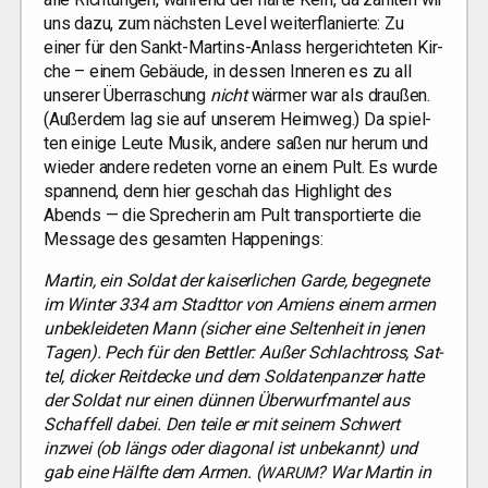
uns dazu, zum nächs­ten Level wei­ter­f­la­nier­te: Zu
einer für den Sankt-Mar­tins-Anlass her­ge­rich­te­ten Kir­
che – einem Gebäu­de, in des­sen Inne­ren es zu all
unse­rer Über­ra­schung
nicht
wär­mer war als drau­ßen.
(Außer­dem lag sie auf unse­rem Heim­weg.) Da spiel­
ten eini­ge Leu­te Musik, ande­re saßen nur her­um und
wie­der ande­re rede­ten vor­ne an einem Pult. Es wur­de
span­nend, denn hier geschah das High­light des
Abends — die Spre­che­rin am Pult trans­por­tier­te die
Mes­sa­ge des gesam­ten Happenings:
Mar­tin, ein Sol­dat der kai­ser­li­chen Gar­de, begeg­ne­te
im Win­ter 334 am Stadt­tor von Ami­ens einem armen
unbe­klei­de­ten Mann (sicher eine Sel­ten­heit in jenen
Tagen). Pech für den Bett­ler: Außer Schlacht­ross, Sat­
tel, dicker Reit­de­cke und dem Sol­da­ten­pan­zer hat­te
der Sol­dat nur einen dün­nen Über­wurf­man­tel aus
Schaf­fell dabei. Den tei­le er mit sei­nem Schwert
inzwei (ob längs oder dia­go­nal ist unbe­kannt) und
gab eine Hälf­te dem Armen. (
? War Mar­tin in
WARUM