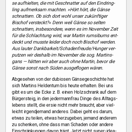
se auf­hiel­ten, die mit Geschnat­ter auf den Ein­dring­
ling auf­merk­sam mach­ten. »Hört hört, die Gän­se
schnat­tern. Ob sich dort wohl unser zukünf­ti­ger
Bischof ver­steckt?« Denn weil Gän­se so sel­ten
schnat­tern, ins­be­son­de­re, wenn es im Novem­ber Zeit
für die Schlach­tung wird, war Mar­tin rum­si­bums ent­
deckt und muss­te lei­der doch noch Bischof wer­den.
Aus lau­ter Dankbarkeit/​Schadenfreude/​Hunger ver­
put­zen wir des­halb im Novem­ber die sog. Mar­tins­
gans — hät­ten wir aber auch ohne Mar­tin, bevor die
Gän­se sonst nach Süden aus­ge­flo­gen wären.
Abge­se­hen von der dubio­sen Gän­se­ge­schich­te hat
sich Mar­tins Hel­den­tum bis heu­te erhal­ten. Bei uns
gibt es um die Ecke z. B. einen Holz­schrank auf dem
Bür­ger­steig, in den jeder­mann­frau Din­ge des All­tags­
le­bens stellt, die ersie nicht mehr braucht, aber viel­
leicht irgend­je­mand ande­res. Dabei geht es dar­um,
etwas zu tei­len, etwas her­zu­ge­ben, jemand ande­rem
zu schen­ken, ohne dass man Scha­den oder ande­re
Ein­schrän­kun­gen davon trägt. Jetzt nicht super-idea­