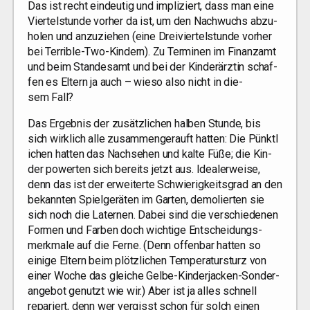
Das ist recht ein­deu­tig und impli­ziert, dass man eine
Vier­tel­stun­de vor­her da ist, um den Nach­wuchs abzu­
ho­len und anzu­zie­hen (eine Drei­vier­tel­stun­de vor­her
bei Ter­ri­ble-Two-Kin­dern). Zu Ter­mi­nen im Finanz­amt
und beim Stan­des­amt und bei der Kin­der­ärz­tin schaf­
fen es Eltern ja auch – wie­so also nicht in die­
sem Fall?
Das Ergeb­nis der zusätz­li­chen hal­ben Stun­de, bis
sich wirk­lich alle zusam­men­ge­rauft hat­ten: Die Pünkt­l
i­chen hat­ten das Nach­se­hen und kal­te Füße; die Kin­
der power­ten sich bereits jetzt aus. Idea­ler­wei­se,
denn das ist der erwei­ter­te Schwie­rig­keits­grad an den
bekann­ten Spiel­ge­rä­ten im Gar­ten, demo­lier­ten sie
sich noch die Later­nen. Dabei sind die ver­schie­de­nen
For­men und Far­ben doch wich­ti­ge Ent­schei­dungs­
merk­ma­le auf die Fer­ne. (Denn offen­bar hat­ten so
eini­ge Eltern beim plötz­li­chen Tem­pe­ra­tur­sturz von
einer Woche das glei­che Gel­be-Kin­der­ja­cken-Son­der­
an­ge­bot genutzt wie wir.) Aber ist ja alles schnell
repa­riert, denn wer ver­gisst schon für solch einen