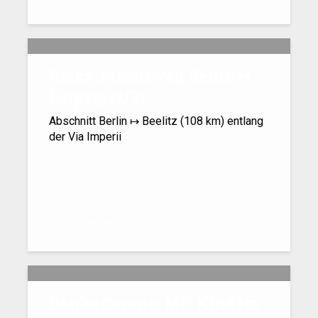
Ricks Jakobsweg Berlin ↦
Leipzig (1/​3)
Abschnitt Berlin ↦ Beelitz (108 km) entlang
der Via Imperii
29. September 2020
Danke Corona: Mit Kind im