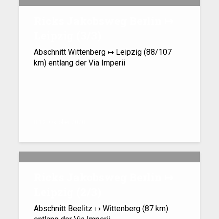
Ricks Jakobsweg Berlin ↦
Leipzig (3/​3)
Abschnitt Wittenberg ↦ Leipzig (88/107
km) entlang der Via Imperii
12. Oktober 2020
Ricks Jakobsweg Berlin ↦
Leipzig (2/​3)
Abschnitt Beelitz ↦ Wittenberg (87 km)