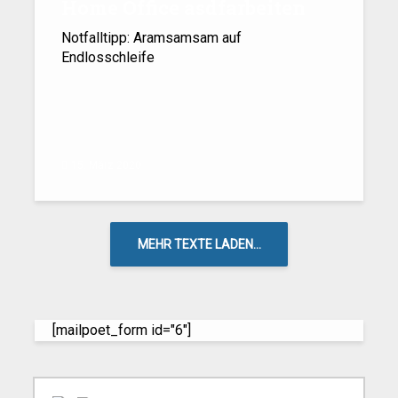
Home Office asdfarbeiten
Notfalltipp: Aramsamsam auf
Endlosschleife
15. März 2020
MEHR TEXTE LADEN...
[mailpoet_form id="6"]