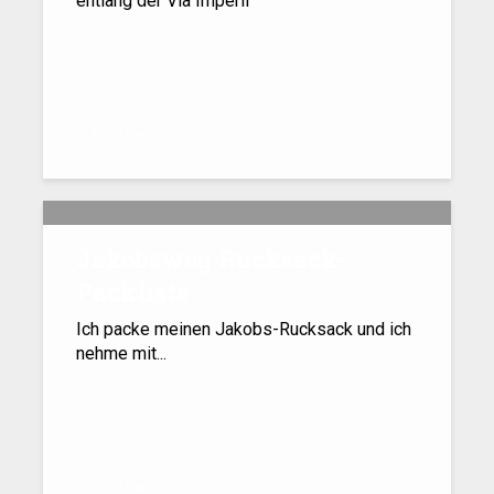
entlang der Via Imperii
4. Oktober 2020
Jakobsweg Rucksack-
Packliste
Ich packe meinen Jakobs-Rucksack und ich
nehme mit...
2. Oktober 2020