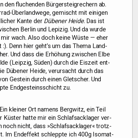
den flu­chen­den Bür­ger­steig­re­chern ab.
r­rad-Über­land­we­ge, gemischt mit eini­gen
­li­cher Kan­te der
Dübe­ner Hei­de
. Das ist
i­schen Ber­lin und Lepi­zig. Und da wur­de
n mir wach. Also doch kei­ne Wüs­te — eher
it :). Denn hier geht’s um das The­ma Land­
cher. Und dass die Erhö­hung zwi­schen Elbe
­de (Leip­zig, Süden) durch die Eis­zeit ent­
ie Dübe­ner Hei­de, ver­ur­sacht durch das
 von Gestein durch einen Glet­scher. Und
p­te End­ge­steins­schicht zu.
in klei­ner Ort namens Berg­witz, ein Teil
 Küs­ter hat­te mir ein Schlaf­sack­la­ger ver­
 noch nicht, dass »Schlaf­sack­la­ger« trotz­
et. Im End­ef­fekt schlepp­te ich 400g Iso­mat­