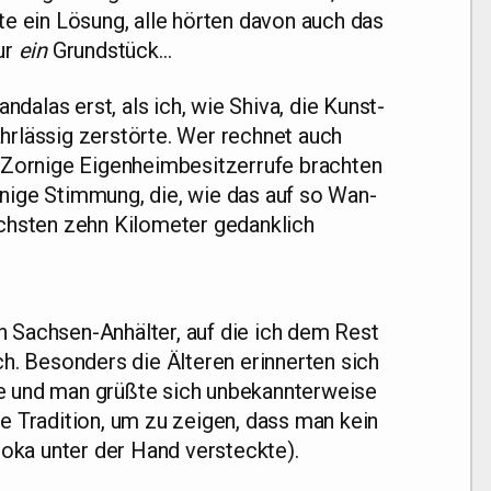
­te ein Lösung, alle hör­ten davon auch das
ur
ein
Grundstück…
da­las erst, als ich, wie Shi­va, die Kunst­
hr­läs­sig zer­stör­te. Wer rech­net auch
or­ni­ge Eigen­heim­be­sit­zer­ru­fe brach­ten
­ni­ge Stim­mung, die, wie das auf so Wan­
chs­ten zehn Kilo­me­ter gedank­lich
 Sach­sen-Anhäl­ter, auf die ich dem Rest
ch. Beson­ders die Älte­ren erin­ner­ten sich
e und man grüß­te sich unbe­kann­ter­wei­se
 Tra­di­ti­on, um zu zei­gen, dass man kein
oo­ka unter der Hand versteckte).