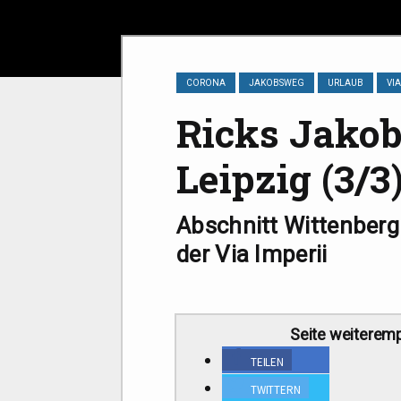
CORONA
JAKOBSWEG
URLAUB
VIA
Ricks Jakob
Leipzig (3/​3
Abschnitt Wittenberg
der Via Imperii
Sei­te wei­ter­em
TEI­LEN
TWIT­TERN