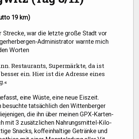
ut­to 19 km)
r Stre­cke, war die letz­te gro­ße Stadt vor
­ger­her­ber­gen-Admi­nis­tra­tor warn­te mich
 den Worten
nn. Restau­rants, Super­märk­te, da ist
bes­ser ein. Hier ist die Adres­se eines
g.«
fasst, eine Wüs­te, eine neue Eis­zeit.
besuch­te tat­säch­lich den Wit­ten­ber­ger
e­je­ni­gen, die ihn über mei­nen GPX-Kar­ten­
 mit 3 zusätz­li­chen Nah­rungs­mit­tel-Kilo­
­ge Snacks, kof­fe­in­hal­ti­ge Geträn­ke und