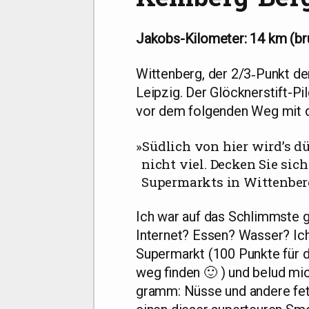
Jakobs-Kilo­me­ter: 14 km (br
Wit­ten­berg, der 2/​3‑Punkt de
Leip­zig. Der Glöck­ner­stift-Pil
vor dem fol­gen­den Weg mit
»
Süd­lich von hier wird’s dü
nicht viel. Decken Sie sich 
Super­markts in Wittenber
Ich war auf das Schlimms­te ge
Inter­net? Essen? Was­ser? Ich 
Super­markt (100 Punk­te für di
weg fin­den 🙂 ) und belud mich
gramm: Nüs­se und ande­re fet­ti