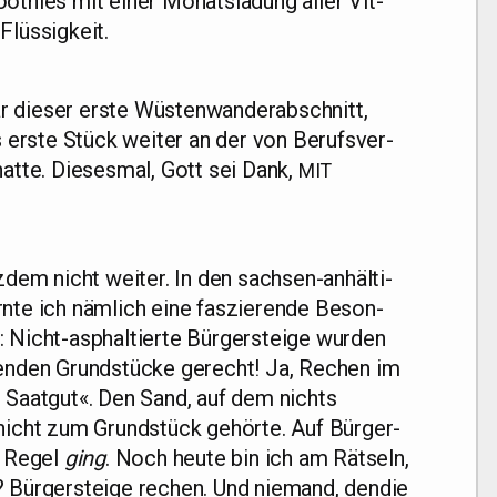
ot­hies mit einer Monats­la­dung aller Vit­
 Flüssigkeit.
ie­ser ers­te Wüs­ten­wan­der­ab­schnitt,
ers­te Stück wei­ter an der von Berufs­ver­
t­te. Die­ses­mal, Gott sei Dank,
MIT
­dem nicht wei­ter. In den sach­sen-anhäl­ti­
rn­te ich näm­lich eine fas­zie­ren­de Beson­
 Nicht-asphal­tier­te Bür­ger­stei­ge wur­den
gen­den Grund­stü­cke gerecht! Ja, Rechen im
ür Saat­gut«. Den Sand, auf dem nichts
nicht zum Grund­stück gehör­te. Auf Bür­ger­
r Regel
ging
. Noch heu­te bin ich am Rät­seln,
 Bür­ger­stei­ge rechen. Und nie­mand, den­die