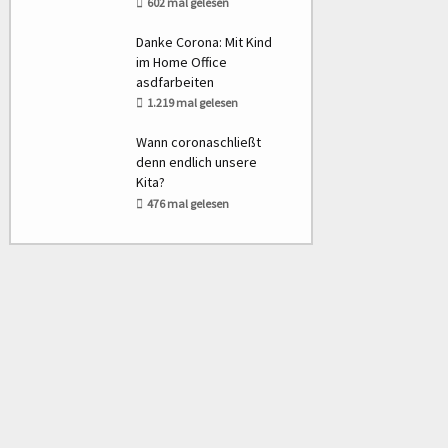
602 mal gelesen
Danke Corona: Mit Kind
im Home Office
asdfarbeiten
1.219 mal gelesen
Wann coronaschließt
denn endlich unsere
Kita?
476 mal gelesen