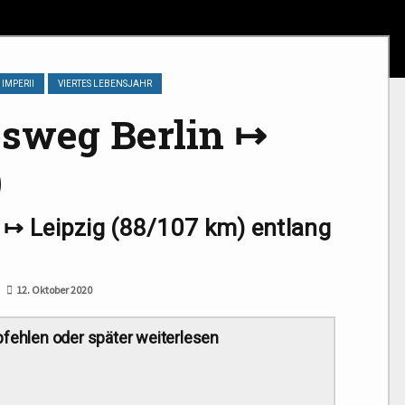
 IMPERII
VIERTES LEBENSJAHR
sweg Berlin ↦
)
 ↦ Leipzig (88/107 km) entlang
12. Oktober 2020
p­feh­len oder spä­ter weiterlesen