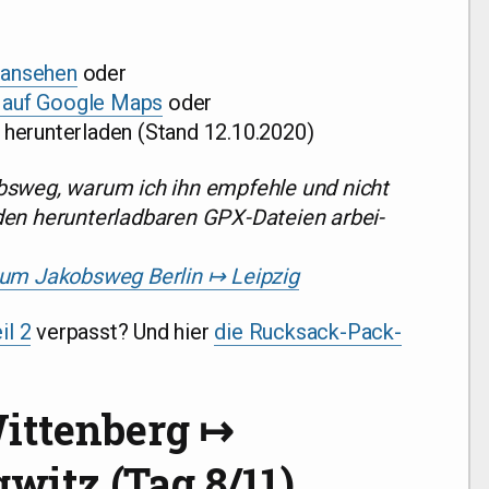
m anse­hen
oder
h auf Goog­le Maps
oder
her­un­ter­la­den (Stand 12.10.2020)
bs­weg, war­um ich ihn emp­feh­le und nicht
n her­un­ter­lad­ba­ren GPX-Datei­en arbei­
zum Jakobs­weg Ber­lin ↦ Leipzig
il 2
ver­passt? Und hier
die Ruck­sack-Pack­
Wittenberg ↦
itz (Tag 8/​11)