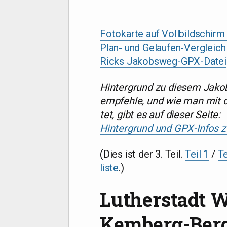
Foto­kar­te auf Voll­bild­schir
Plan- und Gelau­fen-Ver­gleic
Ricks Jakobs­weg-GPX-Datei
Hin­ter­grund zu die­sem Jako
emp­feh­le, und wie man mit de
tet, gibt es auf die­ser Sei­te:
Hin­ter­grund und GPX-Infos 
(Dies ist der 3. Teil.
Teil 1
/​
Te
lis­te
.)
Lutherstadt 
Kemberg-Bergw