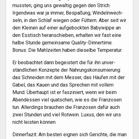
muss­ten, ging uns gewal­tig gegen den Strich.
Irgend­was war ja immer, Bespa­ßung, Win­deln­wech­
seln, in den Schlaf wie­gen oder Füt­tern. Aber seit wir
den Klei­nen auf einer auf­ge­bock­ten Baby­wip­pe an
den Ess­tisch her­an­schie­ben, erhal­ten wir fast eine
hal­be Stun­de gemein­sa­me Qua­li­ty-Din­ner­ti­me.
Bonus: Die Mahl­zei­ten haben die­sel­be Temperatur.
Er beob­ach­tet dann begeis­tert die für ihn unver­
ständ­li­chen Kon­zep­te der Nah­rungs­kon­su­mie­rung:
das Schnei­den mit dem Mes­ser, das Häu­fen mit der
Gabel, das Kau­en und das Spre­chen mit vol­lem
Mund. Über­haupt ist er fas­zi­niert, wenn wir beim
Abend­essen viel quat­schen, wie es die Fran­zo­sen
tun. Aller­dings brau­chen die Fran­zo­sen dafür auch
zwei Stun­den und viel Rot­wein. Luxus, den wir uns
nicht leis­ten können.
Din­n­er­fa­zit: Am bes­ten eig­nen sich Gerich­te, die man