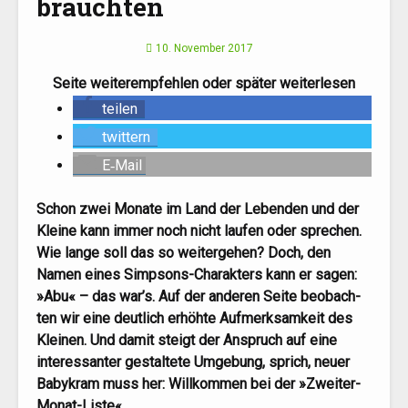
brauchten
10. November 2017
Sei­te wei­ter­emp­feh­len oder spä­ter weiterlesen
tei­len
twit­tern
E‑Mail
Schon zwei Mona­te im Land der Leben­den und der
Klei­ne kann immer noch nicht lau­fen oder spre­chen.
Wie lan­ge soll das so wei­ter­ge­hen? Doch, den
Namen eines Simp­sons-Cha­rak­ters kann er sagen:
»Abu« – das war’s. Auf der ande­ren Sei­te beob­ach­
ten wir eine deut­lich erhöh­te Auf­merk­sam­keit des
Klei­nen. Und damit steigt der Anspruch auf eine
inter­es­san­ter gestal­te­te Umge­bung, sprich, neu­er
Baby­kram muss her: Will­kom­men bei der »Zwei­ter-
Monat-Lis­te«.