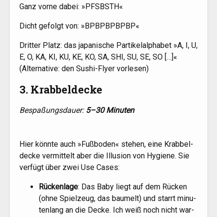
Ganz vor­ne dabei: »
PFSBSTH
«
Dicht gefolgt von: »
BPBPBPBPBP
«
Drit­ter Platz: das japa­ni­sche Par­ti­kel­al­pha­bet »A, I, U,
E, O,
KA
,
KI
,
KU
,
KE
,
KO
,
SA
,
SHI
,
SU
,
SE
,
SO
[…]«
(Alter­na­ti­ve: den Sushi-Fly­er vorlesen)
3. Krabbeldecke
Bespa­ßungs­dau­er:
5–30 Minu­ten
Hier könn­te auch »Fuß­bo­den« ste­hen, eine Krab­bel­
de­cke ver­mit­telt aber die Illu­si­on von Hygie­ne. Sie
ver­fügt über zwei Use Cases:
Rücken­la­ge
: Das Baby liegt auf dem Rücken
(ohne Spiel­zeug, das bau­melt) und starrt minu­
ten­lang an die Decke. Ich weiß noch nicht war­