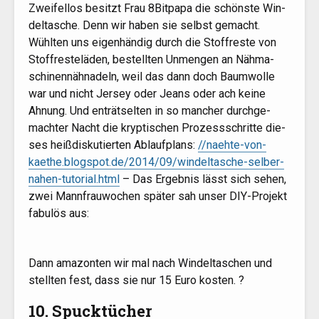
Zwei­fel­los besitzt Frau 8Bitpapa die schöns­te Win­
del­ta­sche. Denn wir haben sie selbst gemacht.
Wühl­ten uns eigen­hän­dig durch die Stoff­res­te von
Stoff­re­ste­lä­den, bestell­ten Unmen­gen an Näh­ma­
schi­nenn­äh­na­deln, weil das dann doch Baum­wol­le
war und nicht Jer­sey oder Jeans oder ach kei­ne
Ahnung. Und ent­rät­sel­ten in so man­cher durch­ge­
mach­ter Nacht die kryp­ti­schen Pro­zess­schrit­te die­
ses heiß­dis­ku­tier­ten Ablauf­plans:
//naehte-von-
kaethe.blogspot.de/2014/09/windeltasche-selber-
nahen-tutorial.html
– Das Ergeb­nis lässt sich sehen,
zwei Mann­frau­wo­chen spä­ter sah unser DIY-Pro­jekt
fabu­lös aus:
Dann ama­zon­ten wir mal nach Win­del­ta­schen und
stell­ten fest, dass sie nur 15 Euro kosten. ?
10. Spucktücher