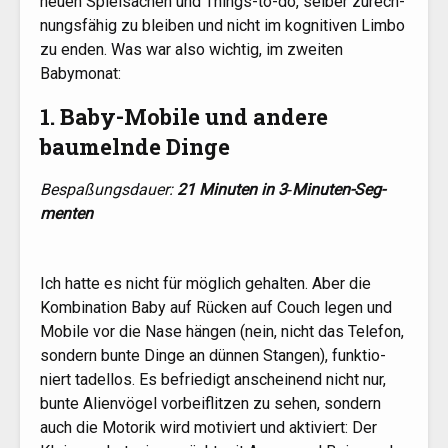
neu­en Spiel­sa­chen und Things-to-do, sel­ber zurech­
nungs­fä­hig zu blei­ben und nicht im kogni­ti­ven Lim­bo
zu enden. Was war also wich­tig, im zwei­ten
Babymonat:
1. Baby-Mobile und andere
baumelnde Dinge
Bespa­ßungs­dau­er:
21 Minu­ten in 3‑Mi­nu­ten-Seg­
men­ten
Ich hat­te es nicht für mög­lich gehal­ten. Aber die
Kom­bi­na­ti­on Baby auf Rücken auf Couch legen und
Mobi­le vor die Nase hän­gen (nein, nicht das Tele­fon,
son­dern bun­te Din­ge an dün­nen Stan­gen), funk­tio­
niert tadel­los. Es befrie­digt anschei­nend nicht nur,
bun­te Ali­en­vö­gel vor­bei­flit­zen zu sehen, son­dern
auch die Moto­rik wird moti­viert und akti­viert: Der