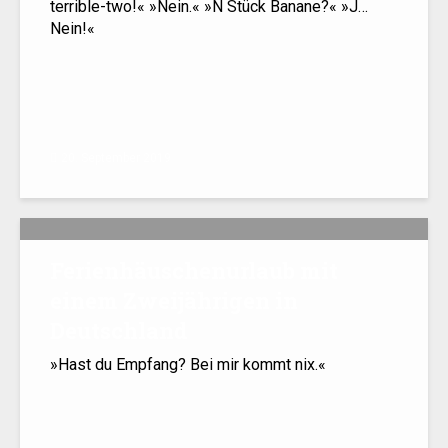
terrible-two!« »Nein.« »N Stück Banane?« »J…
Nein!«
20. September 2019
Ferienhäuschenurlaub mit
einem Zweijährigen in
Deutschland
»Hast du Empfang? Bei mir kommt nix.«