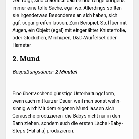
zen folgt, sind chao­tisch bau­meln­de Din­ge übri­gens
immer eine tol­le Sache, egal wo. Aller­dings soll­ten
sie irgend­et­was Beson­de­res an sich haben, sich
ggf. sogar grei­fen las­sen. Zum Bei­spiel: Stoff­tier mit
Augen, ein Objekt (egal) mit ein­ge­näh­ter Knis­ter­fo­lie,
oder Glöck­chen, Mini­hu­pen, D
&
D‑Würfelset oder
Hamster.
2. Mund
Bespa­ßungs­dau­er:
2 Minu­ten
Eine über­ra­schend güns­ti­ge Unter­hal­tungs­form,
wenn auch mit kur­zer Dau­er, weil man sonst wahn­
sin­nig wird: Mit dem eige­nen Mund las­sen sich
Geräu­sche pro­du­zie­ren, die Babys nicht nur in den
Bann zie­hen, son­dern auch die ers­ten Lächel-Baby-
Steps (Haha­ha) produzieren.