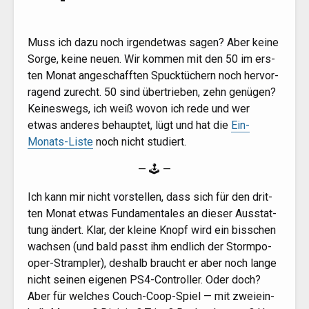
Muss ich dazu noch irgend­et­was sagen? Aber kei­ne
Sor­ge, kei­ne neu­en. Wir kom­men mit den 50 im ers­
ten Monat ange­schaff­ten Spuck­tü­chern noch her­vor­
ra­gend zurecht. 50 sind über­trie­ben, zehn genü­gen?
Kei­nes­wegs, ich weiß wovon ich rede und wer
etwas ande­res behaup­tet, lügt und hat die
Ein-
Monats-Lis­te
noch nicht studiert.
— 🕹 —
Ich kann mir nicht vor­stel­len, dass sich für den drit­
ten Monat etwas Fun­da­men­ta­les an die­ser Aus­stat­
tung ändert. Klar, der klei­ne Knopf wird ein biss­chen
wach­sen (und bald passt ihm end­lich der Storm­po­
oper-Stramp­ler), des­halb braucht er aber noch lan­ge
nicht sei­nen eige­nen PS4-Con­trol­ler. Oder doch?
Aber für wel­ches Couch-Coop-Spiel — mit zwei­ein­