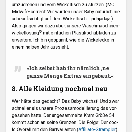
umzu­dre­hen und vom Wickel­tisch zu stür­zen. (
MC
Mid­wi­fe-cor­rect: Wir wür­den unser Baby natür­lich nie
unbe­auf­sich­tigt auf dem Wickel­tisch… jada­ja­da­ja.)
Also gin­gen wir dazu über, unse­re Wasch­ma­schi­nen­
©
wi­ckel­lö­sung
mit ein­fa­chen Plas­tik­schub­la­den zu
erwei­tern. Ich bin gespannt, wie die Wickelecke in
einem hal­ben Jahr aussieht.
»
Ich selbst hab ihr näm­lich ‚ne
gan­ze Men­ge Extras eingebaut.«
8. Alle Kleidung nochmal neu
Wer hät­te das gedacht? Das Baby wächst! Und zwar
schnel­ler als unse­re Pro­zess­mo­del­lie­rung das vor­
ge­se­hen hat­te. Der ange­sam­mel­te Kram Grö­ße 54
kommt schon an sei­ne Gren­zen. Die Fol­ge: Der coo­
le Over­all mit den Bart­va­ri­an­ten (
Affi­lia­te-Stramp­ler
)