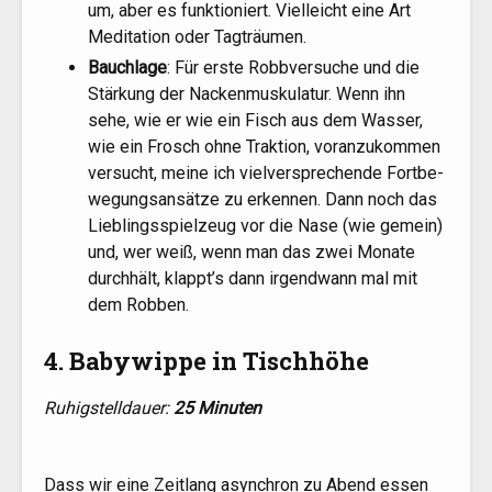
um, aber es funk­tio­niert. Viel­leicht eine Art
Medi­ta­ti­on oder Tagträumen.
Bauch­la­ge
: Für ers­te Robb­ver­su­che und die
Stär­kung der Nacken­mus­ku­la­tur. Wenn ihn
sehe, wie er wie ein Fisch aus dem Was­ser,
wie ein Frosch ohne Trak­ti­on, vor­an­zu­kom­men
ver­sucht, mei­ne ich viel­ver­spre­chen­de Fort­be­
we­gungs­an­sät­ze zu erken­nen. Dann noch das
Lieb­lings­spiel­zeug vor die Nase (wie gemein)
und, wer weiß, wenn man das zwei Mona­te
durch­hält, klappt’s dann irgend­wann mal mit
dem Robben.
4. Babywippe in Tischhöhe
Ruhig­stell­dau­er:
25 Minu­ten
Dass wir eine Zeit­lang asyn­chron zu Abend essen