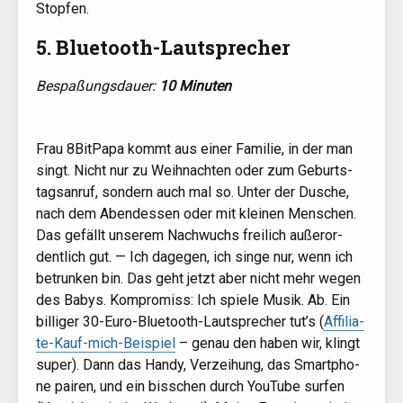
Stopfen.
5. Bluetooth-Lautsprecher
Bespa­ßungs­dau­er:
10 Minu­ten
Frau 8BitPapa kommt aus einer Fami­lie, in der man
singt. Nicht nur zu Weih­nach­ten oder zum Geburts­
tags­an­ruf, son­dern auch mal so. Unter der Dusche,
nach dem Abend­essen oder mit klei­nen Men­schen.
Das gefällt unse­rem Nach­wuchs frei­lich außer­or­
dent­lich gut. — Ich dage­gen, ich sin­ge nur, wenn ich
betrun­ken bin. Das geht jetzt aber nicht mehr wegen
des Babys. Kom­pro­miss: Ich spie­le Musik. Ab. Ein
bil­li­ger 30-Euro-Blue­tooth-Laut­spre­cher tut’s (
Affi­lia­
te-Kauf-mich-Bei­spiel
– genau den haben wir, klingt
super). Dann das Han­dy, Ver­zei­hung, das Smart­pho­
ne pai­ren, und ein biss­chen durch You­Tube sur­fen