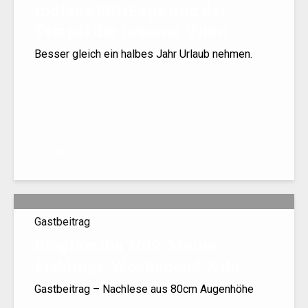
Indiana 8BitPapa und der
Tempel der tausend Viren
Besser gleich ein halbes Jahr Urlaub nehmen.
27. Mai 2019
Gastbeitrag
Blogfamilia 2019: Meine
Lieblings-Wochenend-Kita
Gastbeitrag – Nachlese aus 80cm Augenhöhe