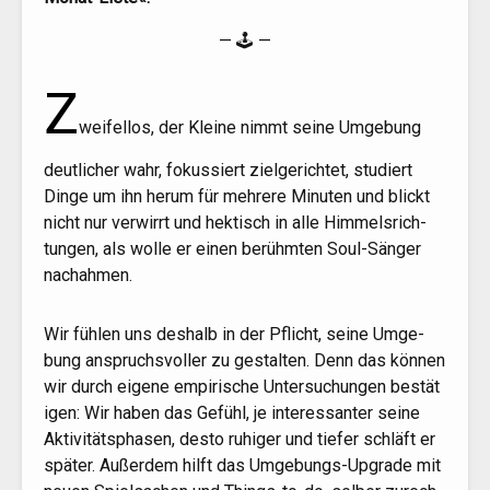
— 🕹 —
Z
wei­fel­los, der Klei­ne nimmt sei­ne Umge­bung
deut­li­cher wahr, fokus­siert ziel­ge­rich­tet, stu­diert
Din­ge um ihn her­um für meh­re­re Minu­ten und blickt
nicht nur ver­wirrt und hek­tisch in alle Him­mels­rich­
tun­gen, als wol­le er einen berühm­ten Soul-Sän­ger
nachahmen.
Wir füh­len uns des­halb in der Pflicht, sei­ne Umge­
bung anspruchs­vol­ler zu gestal­ten. Denn das kön­nen
wir durch eige­ne empi­ri­sche Unter­su­chun­gen bestä­t
i­gen: Wir haben das Gefühl, je inter­es­san­ter sei­ne
Akti­vi­täts­pha­sen, des­to ruhi­ger und tie­fer schläft er
spä­ter. Außer­dem hilft das Umge­bungs-Upgrade mit