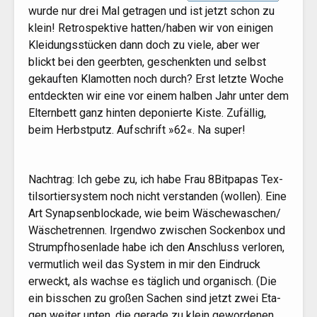
wur­de nur drei Mal getra­gen und ist jetzt schon zu
klein! Retro­spek­ti­ve hatten/​haben wir von eini­gen
Klei­dungs­stü­cken dann doch zu vie­le, aber wer
blickt bei den geerb­ten, geschenk­ten und selbst
gekauf­ten Kla­mot­ten noch durch? Erst letz­te Woche
ent­deck­ten wir eine vor einem hal­ben Jahr unter dem
Eltern­bett ganz hin­ten depo­nier­te Kis­te. Zufäl­lig,
beim Herbst­putz. Auf­schrift »62«. Na super!
Nach­trag: Ich gebe zu, ich habe Frau 8Bitpapas Tex­
til­sor­tier­sys­tem noch nicht ver­stan­den (wol­len). Eine
Art Syn­ap­sen­blo­cka­de, wie beim Wäschewaschen/​
Wäschetrennen. Irgend­wo zwi­schen Socken­box und
Strumpf­ho­sen­la­de habe ich den Anschluss ver­lo­ren,
ver­mut­lich weil das Sys­tem in mir den Ein­druck
erweckt, als wach­se es täg­lich und orga­nisch. (Die
ein biss­chen zu gro­ßen Sachen sind jetzt zwei Eta­
gen wei­ter unten, die gera­de zu klein gewor­de­nen