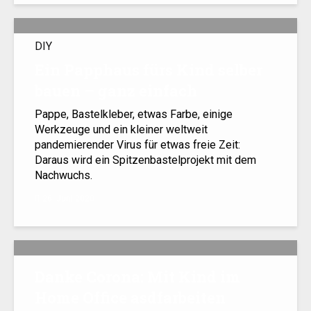
DIY
Ein Papphaus fürs Kind selber
bauen – ganz einfach
Pappe, Bastelkleber, etwas Farbe, einige
Werkzeuge und ein kleiner weltweit
pandemierender Virus für etwas freie Zeit:
Daraus wird ein Spitzenbastelprojekt mit dem
Nachwuchs.
26. Juni 2020
Danke Corona: Mit Kind im
Home Office asdfarbeiten