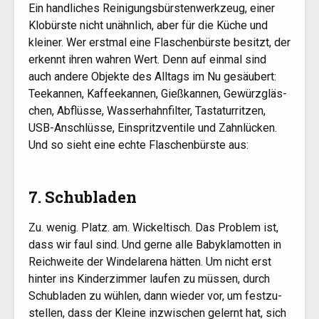
Ein hand­li­ches Rei­ni­gungs­bürs­ten­werk­zeug, einer
Klo­bürs­te nicht unähn­lich, aber für die Küche und
klei­ner. Wer erst­mal eine Fla­schen­bürs­te besitzt, der
erkennt ihren wah­ren Wert. Denn auf ein­mal sind
auch ande­re Objek­te des All­tags im Nu gesäu­bert:
Tee­kan­nen, Kaf­fee­kan­nen, Gieß­kan­nen, Gewürz­gläs­
chen, Abflüs­se, Was­ser­hahn­fil­ter, Tas­ta­tur­rit­zen,
USB-Anschlüs­se, Ein­spritz­ven­ti­le und Zahn­lü­cken.
Und so sieht eine ech­te Fla­schen­bürs­te aus:
7. Schubladen
Zu. wenig. Platz. am. Wickel­tisch. Das Pro­blem ist,
dass wir faul sind. Und ger­ne alle Baby­kla­mot­ten in
Reich­wei­te der Win­del­are­na hät­ten. Um nicht erst
hin­ter ins Kin­der­zim­mer lau­fen zu müs­sen, durch
Schub­la­den zu wüh­len, dann wie­der vor, um fest­zu­
stel­len, dass der Klei­ne inzwi­schen gelernt hat, sich