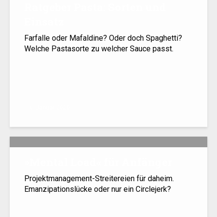
Ratgeber Pasta: Sorten und
Einsatz
Farfalle oder Mafaldine? Oder doch Spaghetti?
Welche Pastasorte zu welcher Sauce passt.
6. Januar 2020
»
Mental Load« für Anfänger
Projektmanagement-Streitereien für daheim.
Emanzipationslücke oder nur ein Circlejerk?