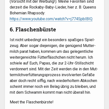
(Vor­sicht mit der Wer­bung!). Mei­ne Favo­ri­ten sind
der­zeit die Rocka­by-Baby-Lie­der, hier z. B. Queens
Bohemi­an Rhap­so­dy:
https://www.youtube.com/watch?v=j774SpbIBIQ
6. Flaschenbürste
Ist nicht unbe­dingt ein beson­ders spa­ßi­ges Spiel­
zeug. Aber sogar die­je­ni­gen, die genü­gend Mut­ter­
milch parat haben, kom­men um das gele­gent­li­che
wei­ter­ge­reich­te Füt­ter­fläsch­chen nicht her­um. Ich
schie­le auf Euch, Papas, die zur 2‑Uhr-Still­schicht
ver­don­nert sind. Mit der Zeit wer­den die in den Mut­
ter­milch­ver­füt­te­rungs­pro­zess invol­vier­ten Gefä­ße
aber doch recht sif­fig, nach wie­der­hol­tem Abko­chen
scheint immer noch ein Belag übrig zu blei­ben, und
mit dem Schwamm kommt man nicht über­all hin.
Meet the Flaschenbürste!