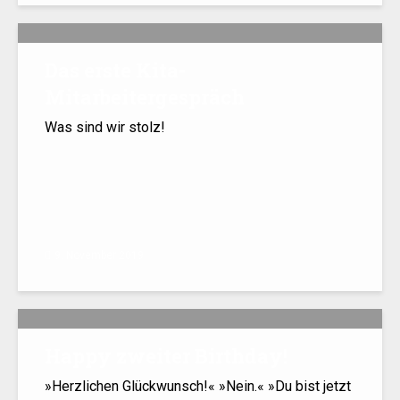
Das erste Kita-
Mitarbeitergespräch
Was sind wir stolz!
9. November 2019
Happy zweiter Birthday!
»Herzlichen Glückwunsch!« »Nein.« »Du bist jetzt