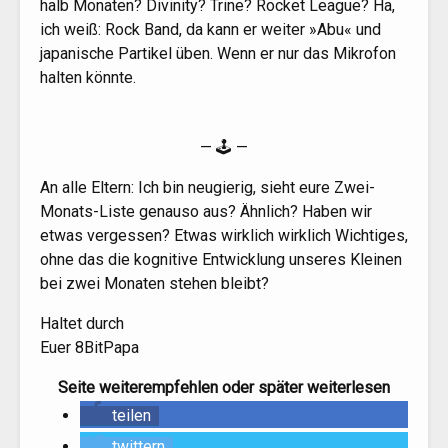
halb Mona­ten? Divini­ty? Tri­ne? Rocket League? Ha,
ich weiß: Rock Band, da kann er wei­ter »Abu« und
japa­ni­sche Par­ti­kel üben. Wenn er nur das Mikro­fon
hal­ten könnte.
— 🕹 —
An alle Eltern: Ich bin neu­gie­rig, sieht eure Zwei-
Monats-Lis­te genau­so aus? Ähn­lich? Haben wir
etwas ver­ges­sen? Etwas wirk­lich wirk­lich Wich­ti­ges,
ohne das die kogni­ti­ve Ent­wick­lung unse­res Klei­nen
bei zwei Mona­ten ste­hen bleibt?
Hal­tet durch
Euer 8BitPapa
Sei­te wei­ter­emp­feh­len oder spä­ter weiterlesen
tei­len
twit­tern