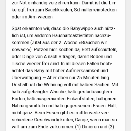
zur Not ein­hän­dig ver­zeh­ren kann. Damit ist die Lin­
ke ggf. frei zum Bauch­krau­len, Schnul­lerrein­ste­cken
oder im Arm wiegen.
Spät erkann­ten wir, dass die Baby­wip­pe auch nütz­
lich ist, um ande­ren Haus­halts­ak­ti­vi­tä­ten nach­zu­
kom­men (Zitat aus der 2. Woche »Brau­chen wir
sowas?«). Put­zen hier, kochen da, Bett auf­schüt­teln,
oder Din­ge von A nach B tra­gen, damit Böden und
Tische wie­der frei sind. In all die­sen Fäl­len beob­
ach­tet das Baby mit hoher Auf­merk­sam­keit und
Über­wäl­ti­gung. – Aber eben nur 25 Minu­ten lang.
Des­halb ist die Woh­nung voll mit hal­ben Sachen. Mit
halb auf­ge­häng­ter Wäsche, halb gestaub­saug­tem
Boden, halb aus­ge­räum­ten Ein­kaufs­tü­ten, halb­ga­ren
Nah­rungs­mit­teln und halb geges­se­nem Essen. Halt,
nicht ganz: Beim Essen gibt es mitt­ler­wei­le ver­
schie­de­ne Geschwin­dig­kei­ten, Gän­ge, wenn man so
will, um zum Ende zu kom­men: (1) Dinie­ren und (2)