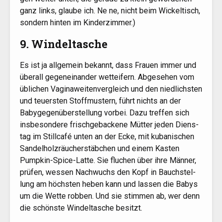
ganz links, glau­be ich. Ne ne, nicht beim Wickel­tisch,
son­dern hin­ten im Kinderzimmer.)
9. Windeltasche
Es ist ja all­ge­mein bekannt, dass Frau­en immer und
über­all gegen­ein­an­der wett­ei­fern. Abge­se­hen vom
übli­chen Vagi­na­wei­ten­ver­gleich und den nied­lichs­ten
und teu­ers­ten Stoff­mus­tern, führt nichts an der
Baby­ge­gen­über­stel­lung vor­bei. Dazu tref­fen sich
ins­be­son­de­re frisch­ge­ba­cke­ne Müt­ter jeden Diens­
tag im Still­ca­fé unten an der Ecke, mit kuba­ni­schen
San­del­holz­räu­cher­stäb­chen und einem Kas­ten
Pump­kin-Spi­ce-Lat­te. Sie flu­chen über ihre Män­ner,
prü­fen, wes­sen Nach­wuchs den Kopf in Bauch­stel­
lung am höchs­ten heben kann und las­sen die Babys
um die Wet­te rob­ben. Und sie stim­men ab, wer denn
die schöns­te Win­del­ta­sche besitzt.