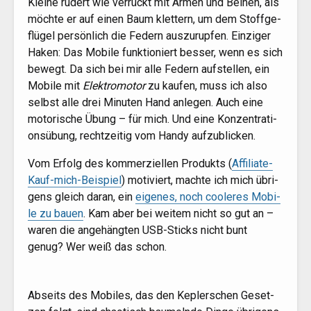
Klei­ne rudert wie ver­rückt mit Armen und Bei­nen, als
möch­te er auf einen Baum klet­tern, um dem Stoff­ge­
flü­gel per­sön­lich die Federn aus­zu­rup­fen. Ein­zi­ger
Haken: Das Mobi­le funk­tio­niert bes­ser, wenn es sich
bewegt. Da sich bei mir alle Federn auf­stel­len, ein
Mobi­le mit
Elek­tro­mo­tor
zu kau­fen, muss ich also
selbst alle drei Minu­ten Hand anle­gen. Auch eine
moto­ri­sche Übung – für mich. Und eine Kon­zen­tra­ti­
ons­übung, recht­zei­tig vom Han­dy aufzublicken.
Vom Erfolg des kom­mer­zi­el­len Pro­dukts (
Affi­lia­te-
Kauf-mich-Bei­spiel
) moti­viert, mach­te ich mich übri­
gens gleich dar­an, ein
eige­nes, noch coo­le­res Mobi­
le zu bau­en
. Kam aber bei wei­tem nicht so gut an –
waren die ange­häng­ten USB-Sticks nicht bunt
genug? Wer weiß das schon.
Abseits des Mobi­les, das den Kep­ler­schen Geset­