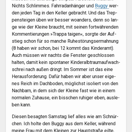
Nichts Schlim­mes. Fahr­rad­an­hän­ger und
Bug­gy
wer­
den jeden Tag in den Kel­ler gebracht. Und das Trep­
pen­stei­gen üben wir bes­ser woan­ders, denn so lan­
ge wie der Klei­ne braucht, mit sei­nen fort­wäh­ren­den
Kom­men­tie­run­gen »Trap­pa tai­gen«, sorg­te der Auf­
stieg schon für so man­che Ruhe­stö­rungs­ermah­nung
(8 haben wir schon, bei 12 kommt das Kin­der­amt).
Auch müs­sen wir nachts die Fens­ter geschlos­sen
hal­ten, damit kein spon­ta­ner Kin­deral­btraum­auf­wach­
schrei nach außen dringt. Im Som­mer ist das eine
Her­aus­for­de­rung. Dafür haben wir aber unser eige­
nes Reich im Dach­bo­den, mög­lichst iso­liert von den
Nach­barn, in dem sich der Klei­ne fast wie in einem
nor­ma­len Zuhau­se, ein biss­chen ruhi­ger eben, aus­le­
ben kann.
Die­sen besag­ten Sams­tag lief alles wie am Schnür­
chen. Ich hol­te den Bug­gy aus dem Kel­ler, wäh­rend
mei­ne Frau mit dem Klei­nen zur Haupt­stra­ße eil­te,