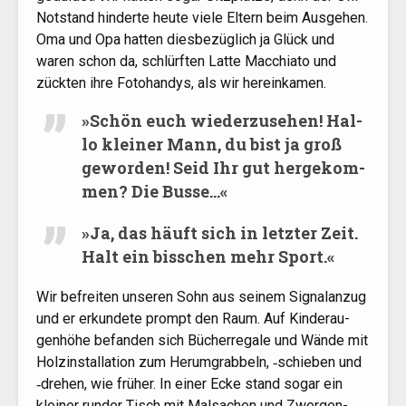
Not­stand hin­der­te heu­te vie­le Eltern beim Aus­ge­hen.
Oma und Opa hat­ten dies­be­züg­lich ja Glück und
waren schon da, schlürf­ten Lat­te Mac­chia­to und
zück­ten ihre Foto­han­dys, als wir hereinkamen.
»
Schön euch wie­der­zu­se­hen! Hal­
lo klei­ner Mann, du bist ja groß
gewor­den! Seid Ihr gut her­ge­kom­
men? Die Busse…«
»
Ja, das häuft sich in letz­ter Zeit.
Halt ein biss­chen mehr Sport.«
Wir befrei­ten unse­ren Sohn aus sei­nem Signal­an­zug
und er erkun­de­te prompt den Raum. Auf Kin­der­au­
gen­hö­he befan­den sich Bücher­re­ga­le und Wän­de mit
Holz­in­stal­la­ti­on zum Her­um­grab­beln, ‑schie­ben und
‑dre­hen, wie frü­her. In einer Ecke stand sogar ein
klei­ner run­der Tisch mit Mal­sa­chen und Zwer­gen­