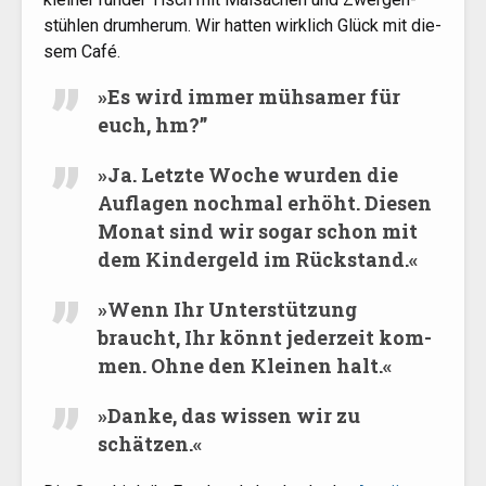
stüh­len drum­her­um. Wir hat­ten wirk­lich Glück mit die­
sem Café.
»
Es wird immer müh­sa­mer für
euch, hm?”
»
Ja. Letz­te Woche wur­den die
Auf­la­gen noch­mal erhöht. Die­sen
Monat sind wir sogar schon mit
dem Kin­der­geld im Rückstand.«
»
Wenn Ihr Unter­stüt­zung
braucht, Ihr könnt jeder­zeit kom­
men. Ohne den Klei­nen halt.«
»
Dan­ke, das wis­sen wir zu
schätzen.«