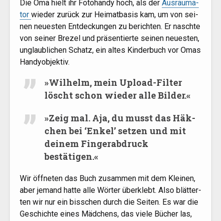
Die Oma hielt ihr Foto­han­dy hoch, als der
Aus­räuma­
tor
wie­der zurück zur Hei­mat­ba­sis kam, um von sei­
nen neu­es­ten Ent­de­ckun­gen zu berich­ten. Er nasch­te
von sei­ner Bre­zel und prä­sen­tier­te sei­nen neu­es­ten,
unglaub­li­chen Schatz, ein altes Kin­der­buch vor Omas
Handyobjektiv.
»
Wil­helm, mein Upload-Fil­ter
löscht schon wie­der alle Bilder.«
»
Zeig mal. Aja, du musst das Häk­
chen bei ‘Enkel’ set­zen und mit
dei­nem Fin­ger­ab­druck
bestätigen.«
Wir öff­ne­ten das Buch zusam­men mit dem Klei­nen,
aber jemand hat­te alle Wör­ter über­klebt. Also blät­ter­
ten wir nur ein biss­chen durch die Sei­ten. Es war die
Geschich­te eines Mäd­chens, das vie­le Bücher las,