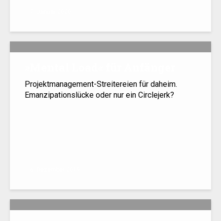
7. Januar 2020
»
Mental Load« für Anfänger
Projektmanagement-Streitereien für daheim.
Emanzipationslücke oder nur ein Circlejerk?
6. Dezember 2019