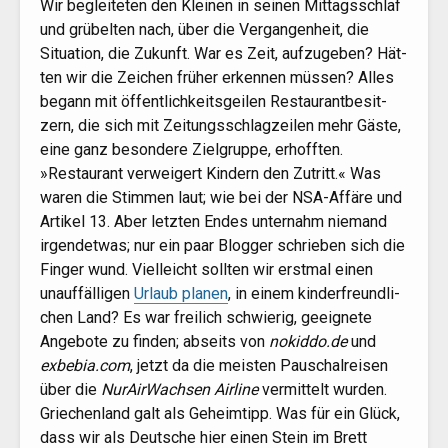
Wir beglei­te­ten den Klei­nen in sei­nen Mit­tags­schlaf
und grü­bel­ten nach, über die Ver­gan­gen­heit, die
Situa­ti­on, die Zukunft. War es Zeit, auf­zu­ge­ben? Hät­
ten wir die Zei­chen frü­her erken­nen müs­sen? Alles
begann mit öffent­lich­keits­gei­len Restau­rant­be­sit­
zern, die sich mit Zei­tungs­schlag­zei­len mehr Gäs­te,
eine ganz beson­de­re Ziel­grup­pe, erhoff­ten.
»Restau­rant ver­wei­gert Kin­dern den Zutritt.« Was
waren die Stim­men laut; wie bei der NSA-Affä­re und
Arti­kel 13. Aber letz­ten Endes unter­nahm nie­mand
irgend­et­was; nur ein paar Blog­ger schrie­ben sich die
Fin­ger wund. Viel­leicht soll­ten wir erst­mal einen
unauf­fäl­li­gen
Urlaub pla­nen
, in einem kin­der­freund­li­
chen Land? Es war frei­lich schwie­rig, geeig­ne­te
Ange­bo­te zu fin­den; abseits von
nokiddo.de
und
exbebia.com
, jetzt da die meis­ten Pau­schal­rei­sen
über die
Nur­Air­Wach­sen Air­line
ver­mit­telt wur­den.
Grie­chen­land galt als Geheim­tipp. Was für ein Glück,
dass wir als Deut­sche hier einen Stein im Brett