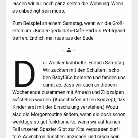
las­sen wir nur noch ganz sel­ten die Woh­nung. Wenn
es unbe­dingt sein muss.
Zum Bei­spiel an einem Sams­tag, wenn wir die Groß­
el­tern im »Kinder-geduldet«-Café Par­fois Petit­grand
tref­fen. End­lich mal raus aus der Bude.
— 🕹 —
D
er Wecker krab­bel­te. End­lich Sams­tag.
Wir zuck­ten mit den Schul­tern, scho­
ben Baby­fü­ße bei­sei­te und fan­den uns
damit ab, dass wir auch an die­sem
Wochen­en­de zusam­men mit Amseln und Zilpzal­pen
auf­ste­hen wür­den. (Aus­schla­fen ist ein Kon­zept, das
Kin­der erst mit der Ein­schu­lung ver­ste­hen.) Wozu
also die Mor­gen­rou­ti­ne ändern, wenn sie doch schon
werk­tags so gut funk­tio­nier­te, wenn wir auf kei­nen
Fall unse­ren Spa­zier-Slot zur Kita ver­pas­sen durf­
ten? Asyn­chron duschen, anzie­hen, und rasch sein