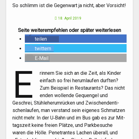
So schlimm ist die Gegenwart ja nicht, aber Vorsicht!
18. April 2019
Sei­te wei­ter­emp­feh­len oder spä­ter weiterlesen
tei­len
224
twit­tern
E‑Mail
E
rin­nern Sie sich an die Zeit, als Kin­der
ein­fach so frei her­um­lau­fen durf­ten?
Zum Bei­spiel in Restau­rants? Das nicht
enden wol­len­de Gequen­gel und
Geschrei, Stüh­le­her­um­rü­cken und Zwi­schen­den­ti­
schen­lau­fen, man ver­stand sein eige­nes Schmat­zen
nicht mehr. In der U‑Bahn und im Bus gab es zur Mit­
tags­zeit kei­ne frei­en Plät­ze, und Park­be­su­che
waren die Höl­le. Pene­tran­tes Lachen über­all, und