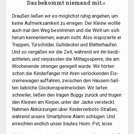
Das bekommt nie­mand mit.«
Drau­ßen lie­ßen wir es mög­lichst ruhig ange­hen, um
kei­ne Auf­merk­sam­keit zu erre­gen. Der Klei­ne woll­te
auch mal den Weg bestim­men und die Welt um sich
her­um ken­nen­ler­nen, war­um nicht. Also inspi­zier­te er
Trep­pen, Tür­schil­der, Gul­li­de­ckel und Blät­ter­hau­fen.
Und so ver­ga­ßen wir die Zeit, wäh­rend wir ihn beob­
ach­te­ten, und ver­pass­ten die Mit­tags­sper­re, die am
Wochen­en­de stren­ger gere­gelt wur­de. Wir hör­ten
schon die Kin­der­fän­ger mit ihren ver­lo­cken­den Eis­
creme­wa­gen auf­fah­ren, zwi­schen den Häu­sern hall­
ten lieb­li­che Glo­cken­spiel­me­lo­dien. Wir lie­fen
schnel­ler, lie­ßen den trä­gen Bug­gy zurück und tru­gen
den Klei­nen am Kör­per, unter der Jacke ver­steckt.
Nah­men Abkür­zun­gen über Kin­der­ver­bots-Stra­ßen,
wäh­rend unse­re Smart­pho­ne Alarm schlu­gen. Und
erreich­ten end­lich unser trau­tes Heim. Pst, leise.