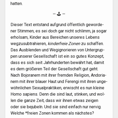
hatten.
— 🕹 —
Die­ser Text ent­stand auf­grund öffent­lich gewor­de­
ner Stim­men, es sei doch gar nicht schlimm, ja sogar
erhol­sam, Kin­der aus Berei­chen unse­res Lebens
weg­zu­sub­tra­hie­ren,
kin­der­freie Zonen
zu schaf­fen.
Das Aus­blen­den und Wegi­gno­rie­ren von Unter­grup­
pen unse­rer Gesell­schaft ist ein so gutes Kon­zept,
dass es sich seit Jahr­hun­der­ten bewährt hat, damit
es dem grö­ße­ren Teil der Gesell­schaft gut geht.
Nach Bojo­ra­nern mit ihrer frem­den Reli­gi­on, Ando­ria­
nern mit ihrer blau­er Haut und Feren­gi mit ihren unge­
wöhn­li­chen Sexu­al­prak­ti­ken, erwischt es nun klei­ne
Homo sapi­ens. Denn die sind laut, stin­ken, und wol­
len die gan­ze Zeit, dass wir ihnen etwas zei­gen
oder sie beju­beln. Und sie sind ein­fach nur ner­vig.
Wel­che *frei­en Zonen kom­men als nächstes?