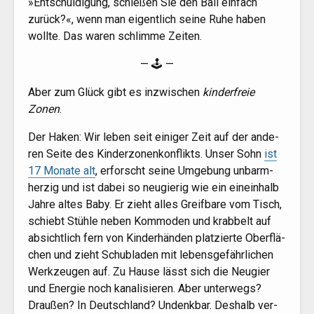
»Ent­schul­di­gung, schie­ßen Sie den Ball ein­fach
zurück?«, wenn man eigent­lich sei­ne Ruhe haben
woll­te. Das waren schlim­me Zeiten.
— 🕹 —
Aber zum Glück gibt es inzwi­schen
kin­der­freie
Zonen
.
Der Haken: Wir leben seit eini­ger Zeit auf der ande­
ren Sei­te des Kin­der­zo­nen­kon­flikts. Unser Sohn
ist
17 Mona­te alt
, erforscht sei­ne Umge­bung unbarm­
her­zig und ist dabei so neu­gie­rig wie ein ein­ein­halb
Jah­re altes Baby. Er zieht alles Greif­ba­re vom Tisch,
schiebt Stüh­le neben Kom­mo­den und krab­belt auf
absicht­lich fern von Kin­der­hän­den plat­zier­te Ober­flä­
chen und zieht Schub­la­den mit lebens­ge­fähr­li­chen
Werk­zeu­gen auf. Zu Hau­se lässt sich die Neu­gier
und Ener­gie noch kana­li­sie­ren. Aber unter­wegs?
Drau­ßen? In Deutsch­land? Undenk­bar. Des­halb ver­