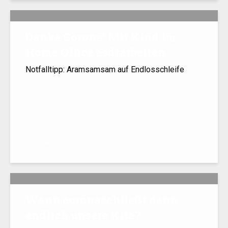
Danke Corona: Mit Kind im
Home Office asdfarbeiten
Notfalltipp: Aramsamsam auf Endlosschleife
15. März 2020
Wann coronaschließt denn
endlich unsere Kita?