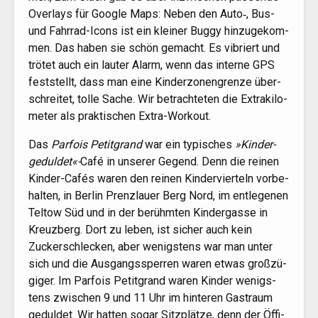
Over­lays für Goog­le Maps: Neben den Auto‑, Bus-
und Fahr­rad-Icons ist ein klei­ner Bug­gy hin­zu­ge­kom­
men. Das haben sie schön gemacht. Es vibriert und
trö­tet auch ein lau­ter Alarm, wenn das inter­ne
GPS
fest­stellt, dass man eine Kin­der­zo­nen­gren­ze über­
schrei­tet, tol­le Sache. Wir betrach­te­ten die Extra­ki­lo­
me­ter als prak­ti­schen Extra-Workout.
Das
Par­fois Petit­grand
war ein typi­sches
»Kin­der-
gedul­det«-
Café in unse­rer Gegend. Denn die rei­nen
Kin­der-Cafés waren den rei­nen Kin­der­vier­teln vor­be­
hal­ten, in Ber­lin Prenz­lau­er Berg Nord, im ent­le­ge­nen
Tel­tow Süd und in der berühm­ten Kin­der­gas­se in
Kreuz­berg. Dort zu leben, ist sicher auch kein
Zucker­schle­cken, aber wenigs­tens war man unter
sich und die Aus­gangs­sper­ren waren etwas groß­zü­
gi­ger. Im Par­fois Petit­grand waren Kin­der wenigs­
tens zwi­schen 9 und 11 Uhr im hin­te­ren Gast­raum
gedul­det. Wir hat­ten sogar Sitz­plät­ze, denn der Öffi-