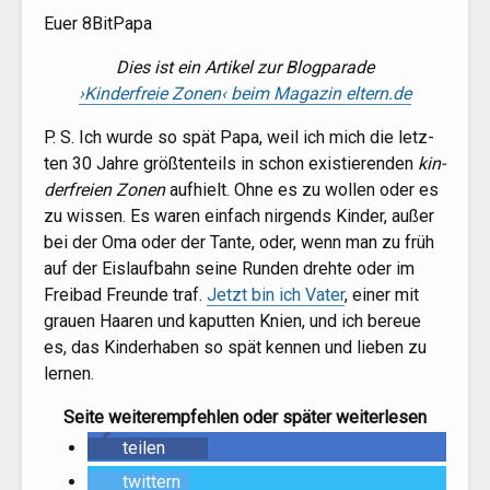
Euer 8BitPapa
Dies ist ein Arti­kel zur Blog­pa­ra­de
›Kin­der­freie Zonen‹ beim Maga­zin eltern.de
P. S. Ich wur­de so spät Papa, weil ich mich die letz­
ten 30 Jah­re größ­ten­teils in schon exis­tie­ren­den
kin­
der­frei­en Zonen
auf­hielt. Ohne es zu wol­len oder es
zu wis­sen. Es waren ein­fach nir­gends Kin­der, außer
bei der Oma oder der Tan­te, oder, wenn man zu früh
auf der Eis­lauf­bahn sei­ne Run­den dreh­te oder im
Frei­bad Freun­de traf.
Jetzt bin ich Vater
, einer mit
grau­en Haa­ren und kaput­ten Knien, und ich bereue
es, das Kin­der­ha­ben so spät ken­nen und lie­ben zu
lernen.
Sei­te wei­ter­emp­feh­len oder spä­ter weiterlesen
tei­len
224
twit­tern