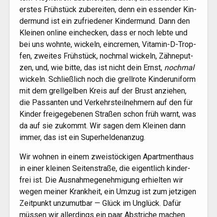
ers­tes Früh­stück zube­rei­ten, denn ein essen­der Kin­
der­mund ist ein zufrie­de­ner Kin­der­mund. Dann den
Klei­nen online ein­che­cken, dass er noch leb­te und
bei uns wohn­te, wickeln, ein­cre­men, Vit­amin-D-Trop­
fen, zwei­tes Früh­stück, noch­mal wickeln, Zäh­ne­put­
zen, und, wie bit­te, das ist nicht dein Ernst,
noch­mal
wickeln. Schließ­lich noch die grell­ro­te Kin­der­uni­form
mit dem grell­gel­ben Kreis auf der Brust anzie­hen,
die Pas­san­ten und Ver­kehrs­teil­neh­mern auf den für
Kin­der frei­ge­ge­be­nen Stra­ßen schon früh warnt, was
da auf sie zukommt. Wir sagen dem Klei­nen dann
immer, das ist ein Superheldenanzug.
Wir woh­nen in einem zwei­stö­cki­gen Apart­ment­haus
in einer klei­nen Sei­ten­stra­ße, die eigent­lich kin­der­
frei ist. Die Aus­nah­me­ge­neh­mi­gung erhiel­ten wir
wegen mei­ner Krank­heit, ein Umzug ist zum jet­zi­gen
Zeit­punkt unzu­mut­bar — Glück im Unglück. Dafür
müs­sen wir aller­dings ein paar Abstri­che machen.