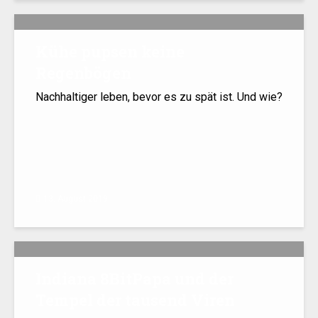
Kühe pupsen keine
Regenbögen
Nachhaltiger leben, bevor es zu spät ist. Und wie?
13. August 2019
Indiana 8BitPapa und der
Tempel der tausend Viren