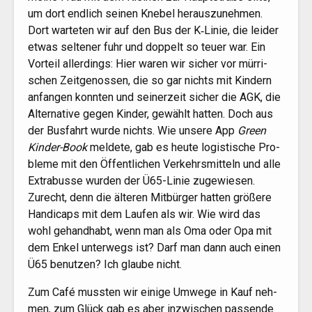
um dort end­lich sei­nen Kne­bel her­aus­zu­neh­men.
Dort war­te­ten wir auf den Bus der K‑Linie, die lei­der
etwas sel­te­ner fuhr und dop­pelt so teu­er war. Ein
Vor­teil aller­dings: Hier waren wir sicher vor mür­ri­
schen Zeit­ge­nos­sen, die so gar nichts mit Kin­dern
anfan­gen konn­ten und sei­ner­zeit sicher die
AGK
, die
Alter­na­ti­ve gegen Kin­der, gewählt hat­ten. Doch aus
der Bus­fahrt wur­de nichts. Wie unse­re App
Green
Kin­der-Book
mel­de­te, gab es heu­te logis­ti­sche Pro­
ble­me mit den Öffent­li­chen Ver­kehrs­mit­teln und alle
Extra­bus­se wur­den der Ü65-Linie zuge­wie­sen.
Zurecht, denn die älte­ren Mit­bür­ger hat­ten grö­ße­re
Han­di­caps mit dem Lau­fen als wir. Wie wird das
wohl gehand­habt, wenn man als Oma oder Opa mit
dem Enkel unter­wegs ist? Darf man dann auch einen
Ü65
benut­zen? Ich glau­be nicht.
Zum Café muss­ten wir eini­ge Umwe­ge in Kauf neh­
men, zum Glück gab es aber inzwi­schen pas­sen­de