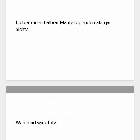
Deine erste Sankt-Martins-
Demo
Lieber einen halben Mantel spenden als gar
nichts
22. November 2019
Das erste Kita-
Mitarbeitergespräch
Was sind wir stolz!