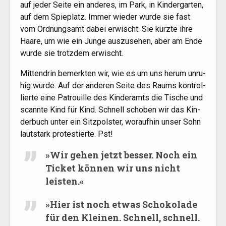
auf jeder Sei­te ein ande­res, im Park, in Kin­der­gar­ten,
auf dem Spie­platz. Immer wie­der wur­de sie fast
vom Ord­nungs­amt dabei erwischt. Sie kürz­te ihre
Haa­re, um wie ein Jun­ge aus­zu­se­hen, aber am Ende
wur­de sie trotz­dem erwischt.
Mit­ten­drin bemerk­ten wir, wie es um uns her­um unru­
hig wur­de. Auf der ande­ren Sei­te des Raums kon­trol­
lier­te eine Patrouil­le des Kin­der­amts die Tische und
scann­te Kind für Kind. Schnell scho­ben wir das Kin­
der­buch unter ein Sitz­pols­ter, wor­auf­hin unser Sohn
laut­stark pro­tes­tier­te. Pst!
»
Wir gehen jetzt bes­ser. Noch ein
Ticket kön­nen wir uns nicht
leisten.«
»
Hier ist noch etwas Scho­ko­la­de
für den Klei­nen. Schnell, schnell.