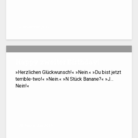
9. November 2019
Happy zweiter Birthday!
»Herzlichen Glückwunsch!« »Nein.« »Du bist jetzt
terrible-two!« »Nein.« »N Stück Banane?« »J…
Nein!«
20. September 2019